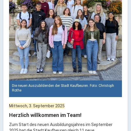
Rathaus Digital
Bauflächen & Förderung
Öffnungszeiten / Terminvereinbarung
Kontakt
Wetter & Unwetter
Internet Portale
Kaufbeuren Maps
Stadtrat & Verwaltung
Die neuen Auszubildenden der Stadt Kaufbeuren. Foto: Christoph
Oberbürgermeister
Rothe
Bürgermeister / Bürgermeisterin
Mittwoch, 3. September 2025
Stadtrat & Sitzungen
Herzlich willkommen im Team!
Beauftragte des Stadtrats
Abteilungen & Sachgebiete
Zum Start des neuen Ausbildungsjahres im September
2025 hat die Stadt Kaufbeuren gleich 11 neue