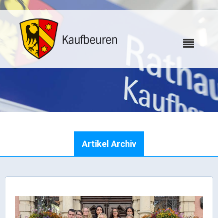
Karriere
Artikel Archiv
Webcams
Bürgerservice
Wo erledige ich was