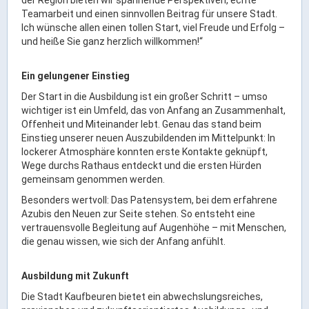
der Region bieten wir spannende Perspektiven, echte
Teamarbeit und einen sinnvollen Beitrag für unsere Stadt.
ÖPNV
Ich wünsche allen einen tollen Start, viel Freude und Erfolg –
Engagement, Ehrenamt & Vereine
und heiße Sie ganz herzlich willkommen!“
Gesundheit
Ein gelungener Einstieg
Integration & Vielfalt
Der Start in die Ausbildung ist ein großer Schritt – umso
wichtiger ist ein Umfeld, das von Anfang an Zusammenhalt,
Kultur
Offenheit und Miteinander lebt. Genau das stand beim
Einstieg unserer neuen Auszubildenden im Mittelpunkt: In
lockerer Atmosphäre konnten erste Kontakte geknüpft,
Kulturgenießer
Wege durchs Rathaus entdeckt und die ersten Hürden
Kulturmacher
gemeinsam genommen werden.
Persönlichkeiten
Besonders wertvoll: Das Patensystem, bei dem erfahrene
Azubis den Neuen zur Seite stehen. So entsteht eine
vertrauensvolle Begleitung auf Augenhöhe – mit Menschen,
Wirtschaft & Handel
die genau wissen, wie sich der Anfang anfühlt.
Wirtschaftsstandort
Ausbildung mit Zukunft
Gewerbegebiete
Die Stadt Kaufbeuren bietet ein abwechslungsreiches,