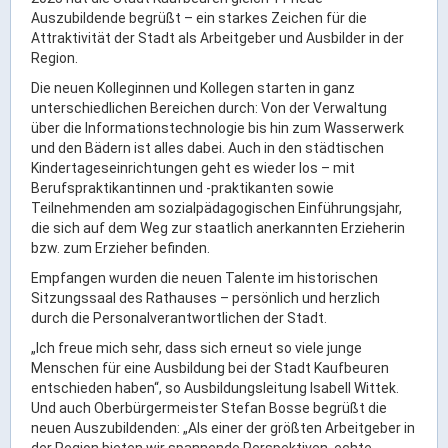
Ortsrecht & Bekanntmachungen
Auszubildende begrüßt – ein starkes Zeichen für die
Bauleitplanung & Stadtentwicklung
Attraktivität der Stadt als Arbeitgeber und Ausbilder in der
Region.
Stellenangebote
Die neuen Kolleginnen und Kollegen starten in ganz
Haushaltsplan
unterschiedlichen Bereichen durch: Von der Verwaltung
Wahlen
über die Informationstechnologie bis hin zum Wasserwerk
und den Bädern ist alles dabei. Auch in den städtischen
Kindertageseinrichtungen geht es wieder los – mit
Stadt & Freizeit
Berufspraktikantinnen und -praktikanten sowie
Teilnehmenden am sozialpädagogischen Einführungsjahr,
die sich auf dem Weg zur staatlich anerkannten Erzieherin
Bildung & Erziehung
bzw. zum Erzieher befinden.
Familie & Gleichstellung
Empfangen wurden die neuen Talente im historischen
Heiraten in Kaufbeuren
Sitzungssaal des Rathauses – persönlich und herzlich
durch die Personalverantwortlichen der Stadt.
Stadtgeschichte & -teile
„Ich freue mich sehr, dass sich erneut so viele junge
Freizeiteinrichtungen
Menschen für eine Ausbildung bei der Stadt Kaufbeuren
Partnerstädte
entschieden haben“, so Ausbildungsleitung Isabell Wittek.
Und auch Oberbürgermeister Stefan Bosse begrüßt die
Veranstaltungsräume
neuen Auszubildenden: „Als einer der größten Arbeitgeber in
Willkommen in der Altstadt