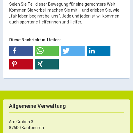
Seien Sie Teil dieser Bewegung für eine gerechtere Welt:
ÖPNV
Kommen Sie vorbei, machen Sie mit – und erleben Sie, wie
„fair leben beginnt bei uns“. Jede und jeder ist willkommen –
Engagement, Ehrenamt & Vereine
auch spontane Helferinnen und Helfer.
Gesundheit
Integration & Vielfalt
Diese Nachricht mitteilen:
Kultur
Kulturgenießer
Kulturmacher
Persönlichkeiten
Wirtschaft & Handel
Allgemeine Verwaltung
Wirtschaftsstandort
Am Graben 3
87600 Kaufbeuren
Gewerbegebiete