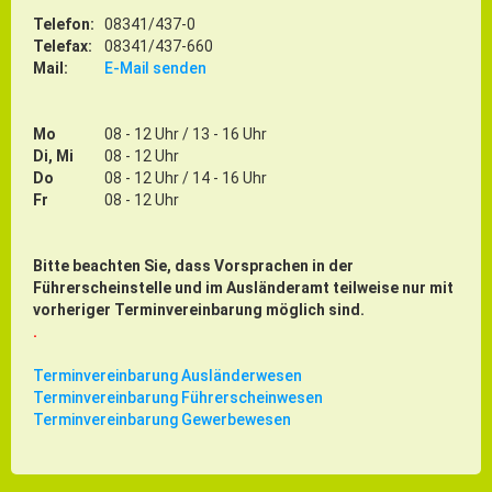
Gründung
Telefon:
08341/437-0
Telefax:
08341/437-660
Einzelhandel & aktive Innenstadt
Mail:
E-Mail senden
Marketing-Kampagne
Mo
08 - 12 Uhr / 13 - 16 Uhr
Tourismus- & Stadtmarketing
Di, Mi
08 - 12 Uhr
Do
08 - 12 Uhr / 14 - 16 Uhr
Fr
08 - 12 Uhr
Bitte beachten Sie, dass Vorsprachen in der
Führerscheinstelle und im Ausländeramt teilweise nur mit
vorheriger Terminvereinbarung möglich sind.
.
Terminvereinbarung Ausländerwesen
Terminvereinbarung Führerscheinwesen
Terminvereinbarung Gewerbewesen