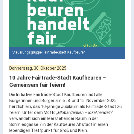
Rathaus Digital
Bauflächen & Förderung
Öffnungszeiten / Terminvereinbarung
Kontakt
Wetter & Unwetter
Internet Portale
Steuerungsgruppe Fairtrade-Stadt Kaufbeuren
Kaufbeuren Maps
Donnerstag, 30. Oktober 2025
Stadtrat & Verwaltung
10 Jahre Fairtrade-Stadt Kaufbeuren –
Gemeinsam fair feiern!
Oberbürgermeister
Die Initiative Fairtrade-Stadt Kaufbeuren lädt alle
Bürgermeister / Bürgermeisterin
Bürgerinnen und Bürger am 6., 8. und 15. November 2025
herzlich ein, das 10-jährige Jubiläum als Fairtrade-Stadt zu
Stadtrat & Sitzungen
feiern. Unter dem Motto
„Global denken – lokal handeln“
Beauftragte des Stadtrats
verwandelt sich ein leerstehender Raum in der
Schmiedgasse 7 in der Kaufbeurer Altstadt in einen
Abteilungen & Sachgebiete
lebendigen Treffpunkt für Groß und Klein.