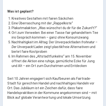
Ortsrecht & Bekanntmachungen
Bauleitplanung & Stadtentwicklung
Was ist geplant?
Stellenangebote
Kreatives Gestalten mit fairen Säckchen
Haushaltsplan
Eine Überraschung mit der „Rappelkiste“
Plakatmalaktion: „Was wünschst du dir für die Zukunft?“
Wahlen
Ort zum Verweilen: Bei einer Tasse fair gehandeltem Tee
ins Gespräch kommen – ganz ohne Konsumzwang
Stadt & Freizeit
Nachhaltigkeit im Alltag: Der Unverpacktladen
frohnatur –
Der Unverpackt Laden
zeigt plastikfreie Alternativen und
bietet faire Kostproben
Bildung & Erziehung
Im Rahmen des „Altstadtfunkelns“ am 15. November
öffnet die Aktion eine ruhige, gemütliche Ecke für Jung
Familie & Gleichstellung
und Alt – ein Ort zum Durchatmen und Entdecken
Heiraten in Kaufbeuren
Stadtgeschichte & -teile
Seit 10 Jahren engagiert sich Kaufbeuren als Fairtrade-
Stadt für gerechten Handel und nachhaltiges Handeln vor
Freizeiteinrichtungen
Ort. Das Jubiläum ist ein Zeichen dafür, dass faire
Partnerstädte
Handelspraktiken in der Kommune angekommen sind – mit
Blick auf globale Verantwortung und lokale Umsetzung.
Veranstaltungsräume
Willkommen in der Altstadt