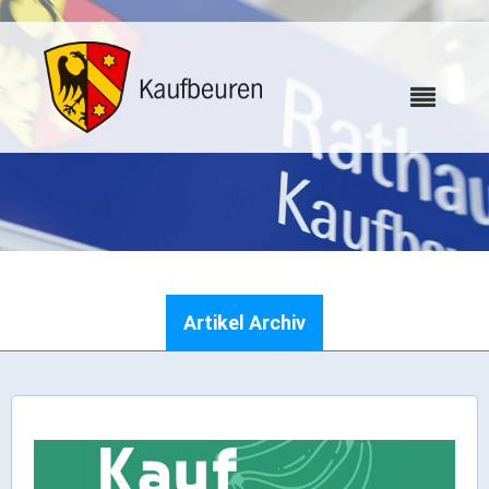
Karriere
Artikel Archiv
Webcams
Bürgerservice
Wo erledige ich was