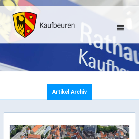
Karriere
Artikel Archiv
Webcams
Bürgerservice
Wo erledige ich was