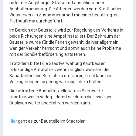
Ortsrecht & Bekanntmachungen
unter der Augsburger Straße mit anschließender
Asphalterneuerung. Die Arbeiten werden vom Städtischen
Bauleitplanung & Stadtentwicklung
Wasserwerk in Zusammenarbeit mit einer beauftragten
Stellenangebote
Tiefbaufirma durchgeführt.
Haushaltsplan
Im Bereich der Baustelle wird zur Regelung des Verkehrs in
beide Richtungen eine Ampel installiert. Der Zeitraum der
Wahlen
Baustelle wurde für die Ferien gewählt, da hier allgemein
weniger Verkehr herrscht und somit auch keine Probleme
Stadt & Freizeit
mit der Schülerbeförderung entstehen.
Trotzdem bittet die Stadtverwaltung Kaufbeuren
ortskundige Autofahrer, wenn möglich, während der
Bildung & Erziehung
Bauarbeiten den Bereich zu umfahren, um Staus und
Familie & Gleichstellung
Verzögerungen so gering wie möglich zu halten.
Heiraten in Kaufbeuren
Die betroffene Bushaltestelle wird in Sichtweite
stadtauswärts verlegt, damit sie durch die jeweiligen
Stadtgeschichte & -teile
Buslinien weiter angefahren werden kann.
Freizeiteinrichtungen
Partnerstädte
Hier
geht es zur Baustelle im Stadtplan.
Veranstaltungsräume
Willkommen in der Altstadt