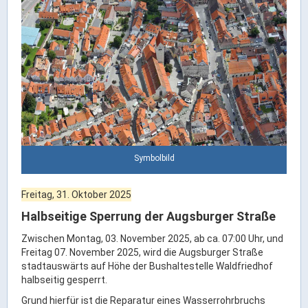
Rathaus Digital
Bauflächen & Förderung
Öffnungszeiten / Terminvereinbarung
Kontakt
Wetter & Unwetter
Internet Portale
Kaufbeuren Maps
Symbolbild
Stadtrat & Verwaltung
Freitag, 31. Oktober 2025
Oberbürgermeister
Halbseitige Sperrung der Augsburger Straße
Bürgermeister / Bürgermeisterin
Zwischen Montag, 03. November 2025, ab ca. 07:00 Uhr, und
Stadtrat & Sitzungen
Freitag 07. November 2025, wird die Augsburger Straße
stadtauswärts auf Höhe der Bushaltestelle Waldfriedhof
Beauftragte des Stadtrats
halbseitig gesperrt.
Abteilungen & Sachgebiete
Grund hierfür ist die Reparatur eines Wasserrohrbruchs