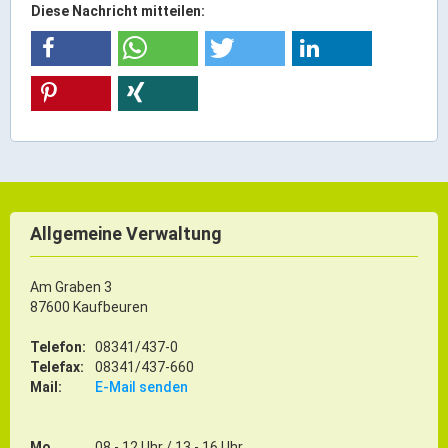
Diese Nachricht mitteilen:
ÖPNV
Engagement, Ehrenamt & Vereine
Gesundheit
Integration & Vielfalt
Kultur
Kulturgenießer
Allgemeine Verwaltung
Kulturmacher
Am Graben 3
Persönlichkeiten
87600 Kaufbeuren
Wirtschaft & Handel
Telefon:
08341/437-0
Telefax:
08341/437-660
Mail:
E-Mail senden
Wirtschaftsstandort
Gewerbegebiete
Mo
08 - 12 Uhr / 13 - 16 Uhr