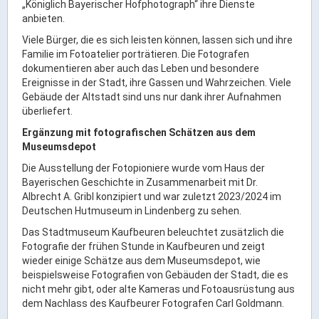
„Königlich Bayerischer Hofphotograph“ ihre Dienste
Gründung
anbieten.
Einzelhandel & aktive Innenstadt
Viele Bürger, die es sich leisten können, lassen sich und ihre
Marketing-Kampagne
Familie im Fotoatelier porträtieren. Die Fotografen
dokumentieren aber auch das Leben und besondere
Ereignisse in der Stadt, ihre Gassen und Wahrzeichen. Viele
Tourismus- & Stadtmarketing
Gebäude der Altstadt sind uns nur dank ihrer Aufnahmen
überliefert.
Ergänzung mit fotografischen Schätzen aus dem
Museumsdepot
Die Ausstellung der Fotopioniere wurde vom Haus der
Bayerischen Geschichte in Zusammenarbeit mit Dr.
Albrecht A. Gribl konzipiert und war zuletzt 2023/2024 im
Deutschen Hutmuseum in Lindenberg zu sehen.
Das Stadtmuseum Kaufbeuren beleuchtet zusätzlich die
Fotografie der frühen Stunde in Kaufbeuren und zeigt
wieder einige Schätze aus dem Museumsdepot, wie
beispielsweise Fotografien von Gebäuden der Stadt, die es
nicht mehr gibt, oder alte Kameras und Fotoausrüstung aus
dem Nachlass des Kaufbeurer Fotografen Carl Goldmann.