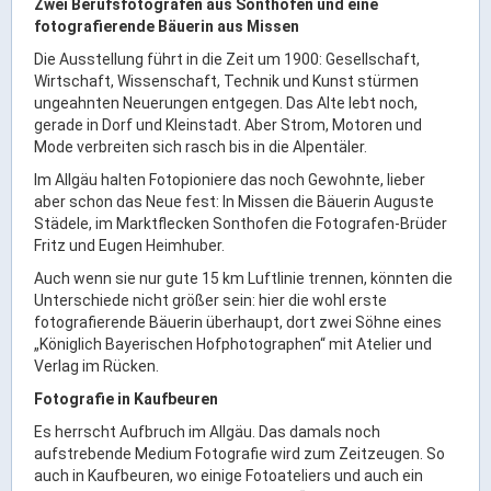
Zwei Berufsfotografen aus Sonthofen und eine
fotografierende Bäuerin aus Missen
ÖPNV
Die Ausstellung führt in die Zeit um 1900: Gesellschaft,
Engagement, Ehrenamt & Vereine
Wirtschaft, Wissenschaft, Technik und Kunst stürmen
Gesundheit
ungeahnten Neuerungen entgegen. Das Alte lebt noch,
gerade in Dorf und Kleinstadt. Aber Strom, Motoren und
Integration & Vielfalt
Mode verbreiten sich rasch bis in die Alpentäler.
Im Allgäu halten Fotopioniere das noch Gewohnte, lieber
Kultur
aber schon das Neue fest: In Missen die Bäuerin Auguste
Städele, im Marktflecken Sonthofen die Fotografen-Brüder
Fritz und Eugen Heimhuber.
Kulturgenießer
Auch wenn sie nur gute 15 km Luftlinie trennen, könnten die
Kulturmacher
Unterschiede nicht größer sein: hier die wohl erste
Persönlichkeiten
fotografierende Bäuerin überhaupt, dort zwei Söhne eines
„Königlich Bayerischen Hofphotographen“ mit Atelier und
Verlag im Rücken.
Wirtschaft & Handel
Fotografie in Kaufbeuren
Es herrscht Aufbruch im Allgäu. Das damals noch
Wirtschaftsstandort
aufstrebende Medium Fotografie wird zum Zeitzeugen. So
Gewerbegebiete
auch in Kaufbeuren, wo einige Fotoateliers und auch ein