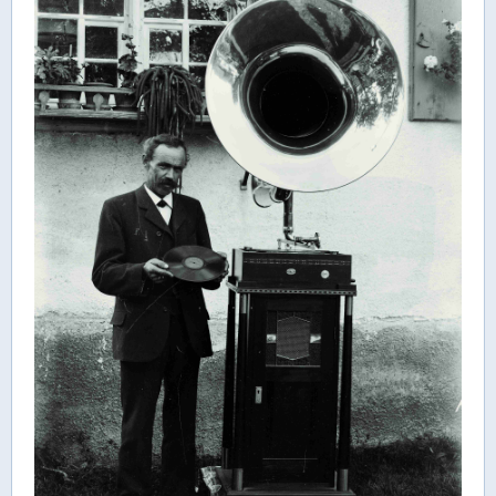
Rathaus Digital
Bauflächen & Förderung
Öffnungszeiten / Terminvereinbarung
Kontakt
Wetter & Unwetter
Internet Portale
Kaufbeuren Maps
Stadtrat & Verwaltung
Oberbürgermeister
Bürgermeister / Bürgermeisterin
Stadtrat & Sitzungen
Beauftragte des Stadtrats
Abteilungen & Sachgebiete