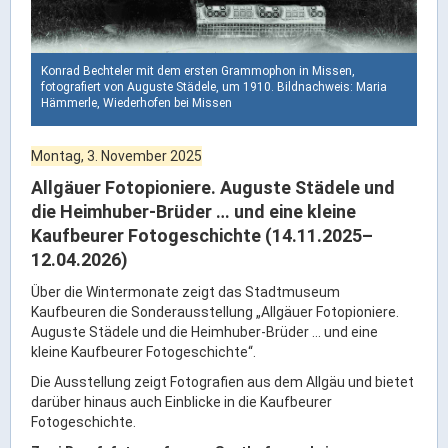
Ortsrecht & Bekanntmachungen
Bauleitplanung & Stadtentwicklung
Stellenangebote
Konrad Bechteler mit dem ersten Grammophon in Missen,
fotografiert von Auguste Städele, um 1910. Bildnachweis: Maria
Haushaltsplan
Hämmerle, Wiederhofen bei Missen
Wahlen
Montag, 3. November 2025
Stadt & Freizeit
Allgäuer Fotopioniere. Auguste Städele und
die Heimhuber-Brüder … und eine kleine
Kaufbeurer Fotogeschichte (14.11.2025–
Bildung & Erziehung
12.04.2026)
Familie & Gleichstellung
Über die Wintermonate zeigt das Stadtmuseum
Heiraten in Kaufbeuren
Kaufbeuren die Sonderausstellung „Allgäuer Fotopioniere.
Stadtgeschichte & -teile
Auguste Städele und die Heimhuber-Brüder … und eine
kleine Kaufbeurer Fotogeschichte“.
Freizeiteinrichtungen
Die Ausstellung zeigt Fotografien aus dem Allgäu und bietet
Partnerstädte
darüber hinaus auch Einblicke in die Kaufbeurer
Veranstaltungsräume
Fotogeschichte.
Willkommen in der Altstadt