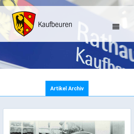
Karriere
Artikel Archiv
Webcams
Bürgerservice
Wo erledige ich was