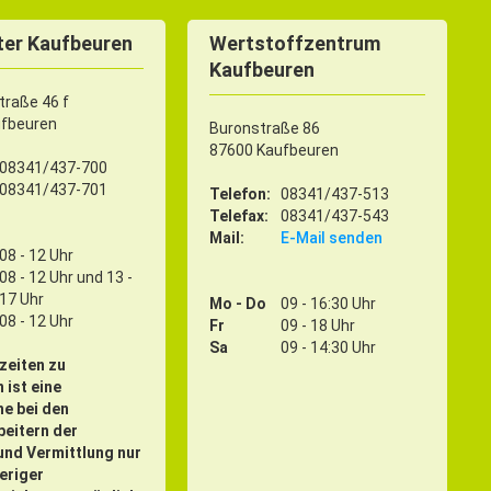
er Kaufbeuren
Wertstoffzentrum
Kaufbeuren
raße 46 f
ufbeuren
Buronstraße 86
87600 Kaufbeuren
08341/437-700
08341/437-701
Telefon:
08341/437-513
Telefax:
08341/437-543
Mail:
E-Mail senden
08 - 12 Uhr
08 - 12 Uhr und 13 -
17 Uhr
Mo - Do
09 - 16:30 Uhr
08 - 12 Uhr
Fr
09 - 18 Uhr
Sa
09 - 14:30 Uhr
zeiten zu
 ist eine
e bei den
eitern der
und Vermittlung nur
eriger