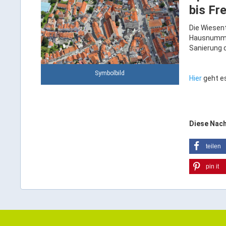
bis Fr
Die Wiesent
Hausnummern
Sanierung 
Symbolbild
Hier
geht es
Diese Nach
teilen
pin it