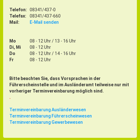
ÖPNV
Telefon:
08341/437-0
Telefax:
08341/437-660
Engagement, Ehrenamt & Vereine
Mail:
E-Mail senden
Gesundheit
Integration & Vielfalt
Mo
08 - 12 Uhr / 13 - 16 Uhr
Di, Mi
08 - 12 Uhr
Kultur
Do
08 - 12 Uhr / 14 - 16 Uhr
Fr
08 - 12 Uhr
Kulturgenießer
Bitte beachten Sie, dass Vorsprachen in der
Kulturmacher
Führerscheinstelle und im Ausländeramt teilweise nur mit
Persönlichkeiten
vorheriger Terminvereinbarung möglich sind.
.
Wirtschaft & Handel
Terminvereinbarung Ausländerwesen
Terminvereinbarung Führerscheinwesen
Terminvereinbarung Gewerbewesen
Wirtschaftsstandort
Gewerbegebiete