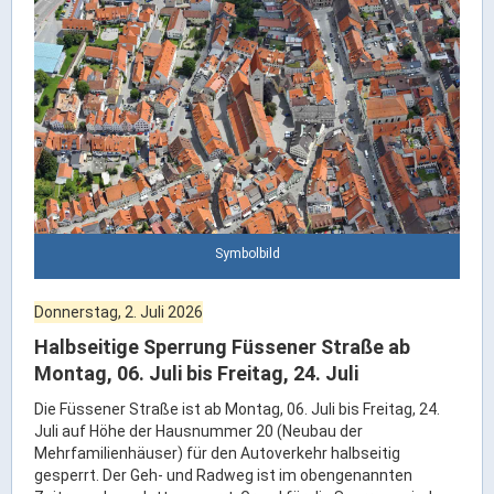
Rathaus Digital
Bauflächen & Förderung
Öffnungszeiten / Terminvereinbarung
Kontakt
Wetter & Unwetter
Internet Portale
Kaufbeuren Maps
Symbolbild
Stadtrat & Verwaltung
Donnerstag, 2. Juli 2026
Oberbürgermeister
Halbseitige Sperrung Füssener Straße ab
Bürgermeister / Bürgermeisterin
Montag, 06. Juli bis Freitag, 24. Juli
Stadtrat & Sitzungen
Die Füssener Straße ist ab Montag, 06. Juli bis Freitag, 24.
Juli auf Höhe der Hausnummer 20 (Neubau der
Beauftragte des Stadtrats
Mehrfamilienhäuser) für den Autoverkehr halbseitig
Abteilungen & Sachgebiete
gesperrt. Der Geh- und Radweg ist im obengenannten