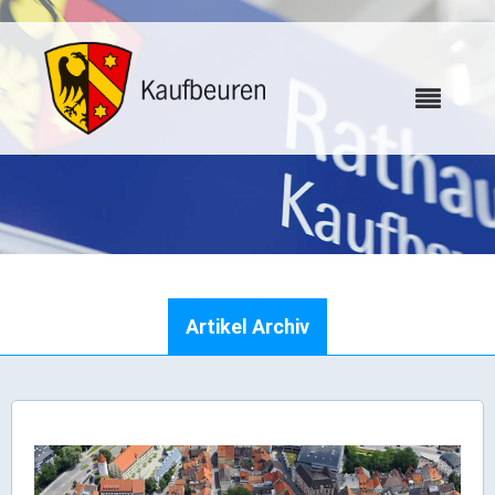
Karriere
Artikel Archiv
Webcams
Bürgerservice
Wo erledige ich was