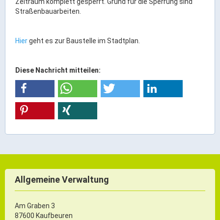
Zeitraum komplett gesperrt. Grund für die Sperrung sind
Ortsrecht & Bekanntmachungen
Straßenbauarbeiten.
Bauleitplanung & Stadtentwicklung
Stellenangebote
Hier
geht es zur Baustelle im Stadtplan.
Haushaltsplan
Wahlen
Diese Nachricht mitteilen:
Stadt & Freizeit
Bildung & Erziehung
Familie & Gleichstellung
Heiraten in Kaufbeuren
Stadtgeschichte & -teile
Freizeiteinrichtungen
Allgemeine Verwaltung
Partnerstädte
Veranstaltungsräume
Am Graben 3
87600 Kaufbeuren
Willkommen in der Altstadt