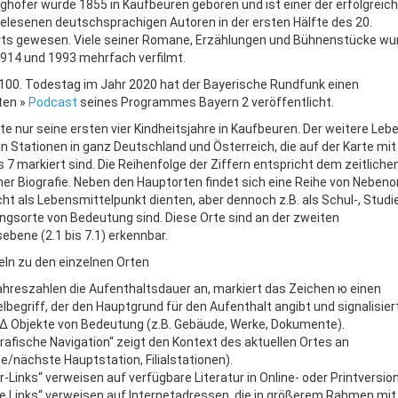
hofer wurde 1855 in Kaufbeuren geboren und ist einer der erfolgreic
elesenen deutschsprachigen Autoren in der ersten Hälfte des 20.
ts gewesen. Viele seiner Romane, Erzählungen und Bühnenstücke wu
914 und 1993 mehrfach verfilmt.
100. Todestag im Jahr 2020 hat der Bayerische Rundfunk einen
ten »
Podcast
seines Programmes Bayern 2 veröffentlicht.
te nur seine ersten vier Kindheitsjahre in Kaufbeuren. Der weitere Le
an Stationen in ganz Deutschland und Österreich, die auf der Karte mit
is 7 markiert sind. Die Reihenfolge der Ziffern entspricht dem zeitliche
ner Biografie. Neben den Hauptorten findet sich eine Reihe von Nebeno
cht als Lebensmittelpunkt dienten, aber dennoch z.B. als Schul-, Studi
ngsorte von Bedeutung sind. Diese Orte sind an der zweiten
ebene (2.1 bis 7.1) erkennbar.
keln zu den einzelnen Orten
hreszahlen die Aufenthaltsdauer an, markiert das Zeichen ю einen
lbegriff, der den Hauptgrund für den Aufenthalt angibt und signalisier
∆ Objekte von Bedeutung (z.B. Gebäude, Werke, Dokumente).
grafische Navigation“ zeigt den Kontext des aktuellen Ortes an
ge/nächste Hauptstation, Filialstationen).
ur-Links“ verweisen auf verfügbare Literatur in Online- oder Printversio
e Links“ verweisen auf Internetadressen, die in größerem Rahmen mit