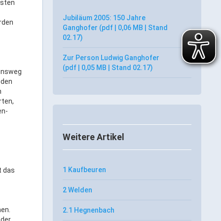
hsten
Jubiläum 2005: 150 Jahre
rden
Ganghofer (pdf | 0,06 MB | Stand
02.17)
Zur Person Ludwig Ganghofer
(pdf | 0,05 MB | Stand 02.17)
bensweg
 den
n
rten,
en-
Weitere Artikel
1 Kaufbeuren
t das
2 Welden
nen.
2.1 Hegnenbach
 der