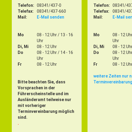
Telefon:
08341/437-0
Telefon:
08341/43
Telefax:
08341/437-660
Telefax:
08341/43
Mail:
E-Mail senden
Mail:
E-Mail se
Mo
08 - 12 Uhr / 13 - 16
Mo
08 - 12 Uhr
Uhr
Uhr
Di, Mi
08 - 12 Uhr
Di, Mi
08 - 12 Uh
Do
08 - 12 Uhr / 14 - 16
Do
08 - 12 Uhr
Uhr
Uhr
Fr
08 - 12 Uhr
Fr
08 - 12 Uh
weitere Zeiten nur 
Bitte beachten Sie, dass
Terminvereinbarun
Vorsprachen in der
Führerscheinstelle und im
Ausländeramt teilweise nur
mit vorheriger
Terminvereinbarung möglich
sind.
.