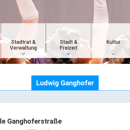
Stadtrat &
Stadt &
Kultur
Verwaltung
Freizeit
Ludwig Ganghofer
lle Ganghoferstraße