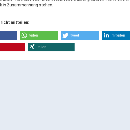
k in Zusammenhang stehen.
richt mitteilen:
teilen
tweet
mitteilen
teilen