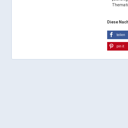
Themati
Diese Nach
teilen
pin it