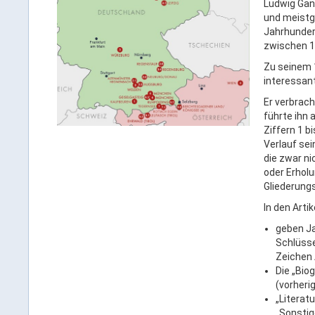
Ludwig Gang
und meistg
Jahrhunder
zwischen 1
Zu seinem 
interessan
Er verbrach
führte ihn 
Ziffern 1 b
Verlauf sei
die zwar ni
oder Erholu
Gliederungs
In den Arti
geben Ja
Schlüsse
Zeichen 
Die „Bio
(vorheri
„Literat
„Sonstig