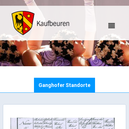
Karriere
Ganghofer Standorte
Webcams
Bürgerservice
Wo erledige ich was