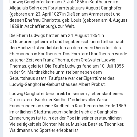
Ortsrecht & Bekanntmachungen
Ludwig Ganghofer kam am 7. Juli 1855 in Kaufbeuren im
Allgäu als Sohn des Forstamtsaktuars August Ganghofer
Bauleitplanung & Stadtentwicklung
(geboren am 23. April 1827 in Dießen am Ammersee) und
Stellenangebote
dessen Ehefrau Charlotte, geb. Louis (geboren am 4. August
1828 in Aschaffenburg), zur Welt.
Haushaltsplan
Die Eltern Ludwigs hatten am 24. August 1854 in
Wahlen
Ottobeuren geheiratet und begaben sich unmittelbar nach
den Hochzeitsfeierlichkeiten an den neuen Dienstort des
Ehemannes in Kaufbeuren. Das Forstamt Kaufbeuren wurde
Stadt & Freizeit
zu jener Zeit von Franz Thoma, dem Großvater Ludwig
Thomas, geleitet. Die Taufe Ludwigs fand am 10. Juli 1855
Bildung & Erziehung
in der St. Martinskirche unmittelbar neben dem
Geburtshaus statt. Taufpate war der Eigentümer des
Familie & Gleichstellung
Ludwig-Ganghofer-Geburtshauses Albert Probst.
Heiraten in Kaufbeuren
Ludwig Ganghofer beschreibt in seinem „Lebenslauf eines
Stadtgeschichte & -teile
Optimisten - Buch der Kindheit“ in liebevoller Weise
Erinnerungen an seine Kindheit in Kaufbeuren bis Ende 1859.
Freizeiteinrichtungen
Im örtlichen Stadtmuseum befindet sich die Ganghofer-
Partnerstädte
Erinnerungsstätte, in der der Poet in seiner erstaunlichen
Vielseitigkeit als Dichter, Maler, Musiker, Bastler, Techniker,
Veranstaltungsräume
Waidmann und Sportler erlebbar ist.
Willkommen in der Altstadt