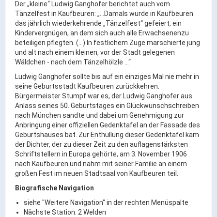
Der „kleine“ Ludwig Ganghofer berichtet auch vom
ÖPNV
Tänzelfest in Kaufbeuren: „…Damals wurde in Kaufbeuren
das jährlich wiederkehrende „Tänzelfest“ gefeiert, ein
Engagement, Ehrenamt & Vereine
Kindervergnügen, an dem sich auch alle Erwachsenenzu
Gesundheit
beteiligen pflegten. (…) In festlichem Zuge marschierte jung
und alt nach einem kleinen, vor der Stadt gelegenen
Integration & Vielfalt
Wäldchen - nach dem Tänzelhölzle …“
Ludwig Ganghofer sollte bis auf ein einziges Mal nie mehr in
Kultur
seine Geburtsstadt Kaufbeuren zurückkehren.
Bürgermeister Stumpf war es, der Ludwig Ganghofer aus
Anlass seines 50. Geburtstages ein Glückwunschschreiben
Kulturgenießer
nach München sandte und dabei um Genehmigung zur
Anbringung einer offiziellen Gedenktafel an der Fassade des
Kulturmacher
Geburtshauses bat. Zur Enthüllung dieser Gedenktafel kam
Persönlichkeiten
der Dichter, der zu dieser Zeit zu den auflagenstärksten
Schriftstellern in Europa gehörte, am 3. November 1906
nach Kaufbeuren und nahm mit seiner Familie an einem
Wirtschaft & Handel
großen Fest im neuen Stadtsaal von Kaufbeuren teil.
Biografische Navigation
Wirtschaftsstandort
siehe "Weitere Navigation" in der rechten Menüspalte
Gewerbegebiete
Nächste Station: 2 Welden