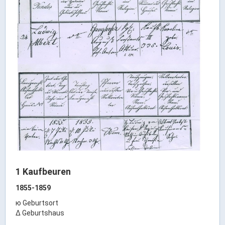
Rathaus Digital
Bauflächen & Förderung
Öffnungszeiten / Terminvereinbarung
Kontakt
Wetter & Unwetter
Internet Portale
Kaufbeuren Maps
Stadtrat & Verwaltung
Oberbürgermeister
Bürgermeister / Bürgermeisterin
1 Kaufbeuren
Stadtrat & Sitzungen
1855-1859
Beauftragte des Stadtrats
ю Geburtsort
Abteilungen & Sachgebiete
Δ Geburtshaus