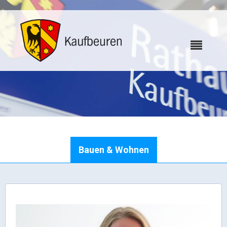
Karriere
Bauen & Wohnen
Webcams
Bürgerservice
Wo erledige ich was