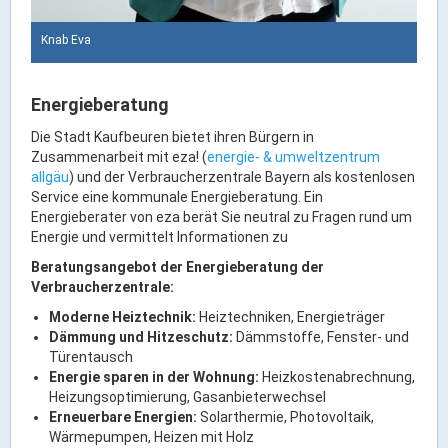
Ortsrecht & Bekanntmachungen
Bauleitplanung & Stadtentwicklung
Knab Eva
Stellenangebote
Haushaltsplan
Energieberatung
Wahlen
Die Stadt Kaufbeuren bietet ihren Bürgern in
Zusammenarbeit mit eza! (
energie- & umweltzentrum
allgäu
) und der Verbraucherzentrale Bayern als kostenlosen
Stadt & Freizeit
Service eine kommunale Energieberatung. Ein
Energieberater von eza berät Sie neutral zu Fragen rund um
Bildung & Erziehung
Energie und vermittelt Informationen zu
Familie & Gleichstellung
Beratungsangebot
der Energieberatung der
Verbraucherzentrale:
Heiraten in Kaufbeuren
Moderne Heiztechnik:
Heiztechniken, Energieträger
Stadtgeschichte & -teile
Dämmung und Hitzeschutz:
Dämmstoffe, Fenster- und
Freizeiteinrichtungen
Türentausch
Energie sparen in der Wohnung:
Heizkostenabrechnung,
Partnerstädte
Heizungsoptimierung, Gasanbieterwechsel
Veranstaltungsräume
Erneuerbare Energien:
Solarthermie, Photovoltaik,
Wärmepumpen, Heizen mit Holz
Willkommen in der Altstadt