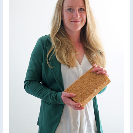
Rathaus Digital
Bauflächen & Förderung
Öffnungszeiten / Terminvereinbarung
Kontakt
Wetter & Unwetter
Internet Portale
Kaufbeuren Maps
Stadtrat & Verwaltung
Oberbürgermeister
Bürgermeister / Bürgermeisterin
Stadtrat & Sitzungen
Beauftragte des Stadtrats
Abteilungen & Sachgebiete