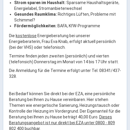
Strom sparen im Haushalt:
Sparsame Haushaltsgeräte,
ÖPNV
Energielabel, Stromanbieterwechsel
Gesundes Raumklima:
Richtiges Lüften, Probleme mit
Engagement, Ehrenamt & Vereine
Schimmel?
Gesundheit
Fördermöglichkeiten:
BAFA, KfW-Programme
Integration & Vielfalt
Die
kostenlose
Energieberatung bei unserer
Energieberaterin, Frau Eva Knab, erfolgt aktuell persönlich
(bei der VHS) oder telefonisch.
Kultur
Termine finden jeden zweiten (persönlich) und vierten
(telefonsich) Donnerstag im Monat von 14 bis 17 Uhr statt.
Kulturgenießer
Die Anmeldung für die Termine erfolgt unter Tel. 08341/437-
Kulturmacher
328.
Persönlichkeiten
Bei Bedarf können Sie direkt bei der EZA, eine persönliche
Wirtschaft & Handel
Beratung bei Ihnen zu Hause vereinbaren. Hier stehen
Themen wie energetische Sanierung, Heizungstausch oder
Kontrolle der Heizung im Vordergrund. Der Eigenanteil für die
Wirtschaftsstandort
Beratung bei Ihnen zu Hause beträgt 40,00 Euro.
Dieses
Beratungsangebot ist nur direkt bei EZA unter 0800 - 809
Gewerbegebiete
802 400 buchbar
.