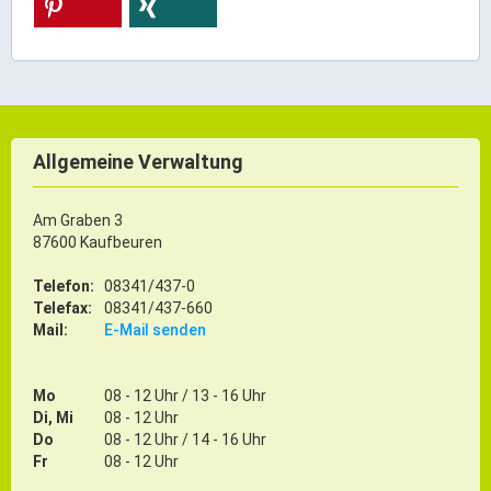
Ortsrecht & Bekanntmachungen
Bauleitplanung & Stadtentwicklung
Stellenangebote
Haushaltsplan
Wahlen
Allgemeine Verwaltung
Stadt & Freizeit
Am Graben 3
87600 Kaufbeuren
Bildung & Erziehung
Telefon:
08341/437-0
Familie & Gleichstellung
Telefax:
08341/437-660
Heiraten in Kaufbeuren
Mail:
E-Mail senden
Stadtgeschichte & -teile
Freizeiteinrichtungen
Mo
08 - 12 Uhr / 13 - 16 Uhr
Di, Mi
08 - 12 Uhr
Partnerstädte
Do
08 - 12 Uhr / 14 - 16 Uhr
Veranstaltungsräume
Fr
08 - 12 Uhr
Willkommen in der Altstadt