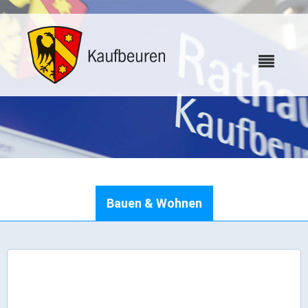
Karriere
Bauen & Wohnen
Webcams
Bürgerservice
Wo erledige ich was