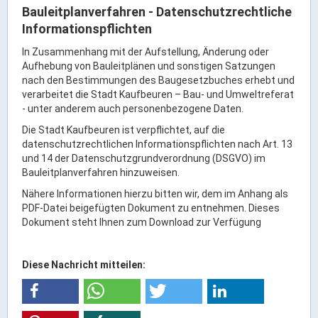
Rathaus Digital
Bauleitplanverfahren - Datenschutzrechtliche
Informationspflichten
Bauflächen & Förderung
Öffnungszeiten / Terminvereinbarung
In Zusammenhang mit der Aufstellung, Änderung oder
Aufhebung von Bauleitplänen und sonstigen Satzungen
Kontakt
nach den Bestimmungen des Baugesetzbuches erhebt und
Wetter & Unwetter
verarbeitet die Stadt Kaufbeuren – Bau- und Umweltreferat
- unter anderem auch personenbezogene Daten.
Internet Portale
Die Stadt Kaufbeuren ist verpflichtet, auf die
Kaufbeuren Maps
datenschutzrechtlichen Informationspflichten nach Art. 13
und 14 der Datenschutzgrundverordnung (DSGVO) im
Bauleitplanverfahren hinzuweisen.
Stadtrat & Verwaltung
Nähere Informationen hierzu bitten wir, dem im Anhang als
PDF-Datei beigefügten Dokument zu entnehmen. Dieses
Oberbürgermeister
Dokument steht Ihnen zum Download zur Verfügung
Bürgermeister / Bürgermeisterin
Stadtrat & Sitzungen
Diese Nachricht mitteilen:
Beauftragte des Stadtrats
Abteilungen & Sachgebiete