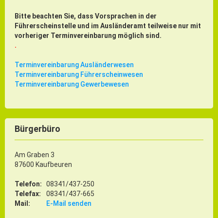
ÖPNV
Bitte beachten Sie, dass Vorsprachen in der
Führerscheinstelle und im Ausländeramt teilweise nur mit
Engagement, Ehrenamt & Vereine
vorheriger Terminvereinbarung möglich sind.
Gesundheit
.
Integration & Vielfalt
Terminvereinbarung Ausländerwesen
Terminvereinbarung Führerscheinwesen
Kultur
Terminvereinbarung Gewerbewesen
Kulturgenießer
Kulturmacher
Bürgerbüro
Persönlichkeiten
Am Graben 3
87600 Kaufbeuren
Wirtschaft & Handel
Telefon:
08341/437-250
Telefax:
08341/437-665
Wirtschaftsstandort
Mail:
E-Mail senden
Gewerbegebiete