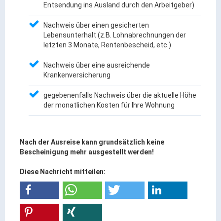
Entsendung ins Ausland durch den Arbeitgeber)
ÖPNV
Nachweis über einen gesicherten
Engagement, Ehrenamt & Vereine
Lebensunterhalt (z.B. Lohnabrechnungen der
Gesundheit
letzten 3 Monate, Rentenbescheid, etc.)
Integration & Vielfalt
Nachweis über eine ausreichende
Krankenversicherung
Kultur
gegebenenfalls Nachweis über die aktuelle Höhe
der monatlichen Kosten für Ihre Wohnung
Kulturgenießer
Kulturmacher
Nach der Ausreise kann grundsätzlich keine
Persönlichkeiten
Bescheinigung mehr ausgestellt werden!
Wirtschaft & Handel
Diese Nachricht mitteilen:
Wirtschaftsstandort
Gewerbegebiete