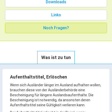
Downloads
Rathaus Digital
Bauflächen & Förderung
Links
Öffnungszeiten / Terminvereinbarung
Kontakt
Noch Fragen?
Wetter & Unwetter
Internet Portale
Kaufbeuren Maps
Was ist zu tun
Stadtrat & Verwaltung
Oberbürgermeister
Aufenthaltstitel, Erlöschen
Bürgermeister / Bürgermeisterin
Wenn sich Ausländer länger im Ausland aufhalten wollen,
brauchen diese von der Ausländerbehörde eine
Stadtrat & Sitzungen
Bescheinigung für längere Auslandsaufenthalte. Die
Beauftragte des Stadtrats
Bescheinigung ist notwendig, da ansonsten deren
Aufenthaltstitel seine Gültigkeit verlieren kann.
Abteilungen & Sachgebiete