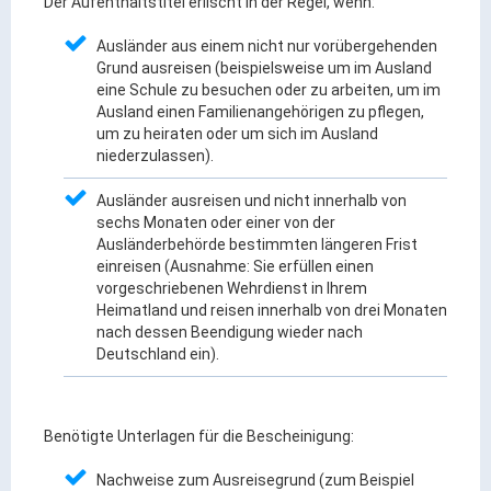
Der Aufenthaltstitel erlischt in der Regel, wenn:
Ortsrecht & Bekanntmachungen
Bauleitplanung & Stadtentwicklung
Ausländer aus einem nicht nur vorübergehenden
Grund ausreisen (beispielsweise um im Ausland
Stellenangebote
eine Schule zu besuchen oder zu arbeiten, um im
Haushaltsplan
Ausland einen Familienangehörigen zu pflegen,
um zu heiraten oder um sich im Ausland
Wahlen
niederzulassen).
Stadt & Freizeit
Ausländer ausreisen und nicht innerhalb von
sechs Monaten oder einer von der
Ausländerbehörde bestimmten längeren Frist
Bildung & Erziehung
einreisen (Ausnahme: Sie erfüllen einen
vorgeschriebenen Wehrdienst in Ihrem
Familie & Gleichstellung
Heimatland und reisen innerhalb von drei Monaten
Heiraten in Kaufbeuren
nach dessen Beendigung wieder nach
Deutschland ein).
Stadtgeschichte & -teile
Freizeiteinrichtungen
Partnerstädte
Benötigte Unterlagen für die Bescheinigung:
Veranstaltungsräume
Nachweise zum Ausreisegrund (zum Beispiel
Willkommen in der Altstadt