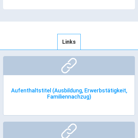
Gründung
Einzelhandel & aktive Innenstadt
Marketing-Kampagne
Tourismus- & Stadtmarketing
Links
Aufenthaltstitel (Ausbildung, Erwerbstätigkeit,
Familiennachzug)