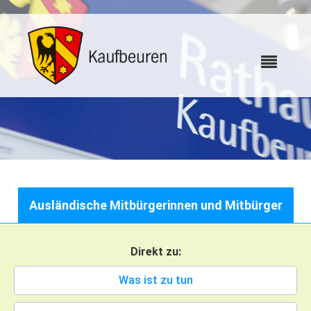
Karriere
Ausländische Mitbürgerinnen und Mitbürger
Webcams
Direkt zu:
Bürgerservice
Was ist zu tun
Wo erledige ich was