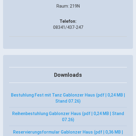
Raum: 219N
ÖPNV
Engagement, Ehrenamt & Vereine
Telefon:
Gesundheit
08341/437-247
Integration & Vielfalt
Kultur
Kulturgenießer
Downloads
Kulturmacher
Persönlichkeiten
Bestuhlung Fest mit Tanz Gablonzer Haus (pdf | 0,24 MB |
Stand 07.26)
Wirtschaft & Handel
Reihenbestuhlung Gablonzer Haus (pdf | 0,24 MB | Stand
07.26)
Wirtschaftsstandort
Gewerbegebiete
Reservierungsformular Gablonzer Haus (pdf | 0,36 MB |