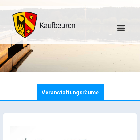
Karriere
Veranstaltungsräume
Webcams
Bürgerservice
Wo erledige ich was