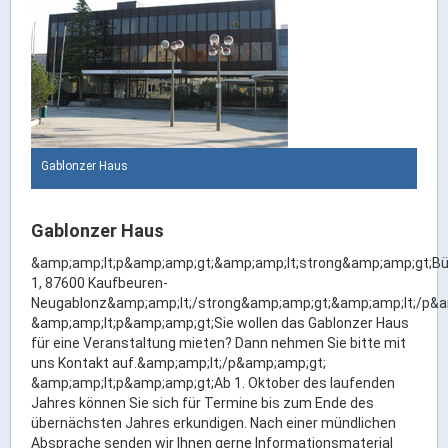
Rathaus Digital
Bauflächen & Förderung
Öffnungszeiten / Terminvereinbarung
Kontakt
Wetter & Unwetter
Internet Portale
Gablonzer Haus
Kaufbeuren Maps
Gablonzer Haus
Stadtrat & Verwaltung
&amp;amp;lt;p&amp;amp;gt;&amp;amp;lt;strong&amp;amp;gt;Bü
1, 87600 Kaufbeuren-
Oberbürgermeister
Neugablonz&amp;amp;lt;/strong&amp;amp;gt;&amp;amp;lt;/p&a
&amp;amp;lt;p&amp;amp;gt;Sie wollen das Gablonzer Haus
Bürgermeister / Bürgermeisterin
für eine Veranstaltung mieten? Dann nehmen Sie bitte mit
Stadtrat & Sitzungen
uns Kontakt auf.&amp;amp;lt;/p&amp;amp;gt;
&amp;amp;lt;p&amp;amp;gt;Ab 1. Oktober des laufenden
Beauftragte des Stadtrats
Jahres können Sie sich für Termine bis zum Ende des
Abteilungen & Sachgebiete
übernächsten Jahres erkundigen. Nach einer mündlichen
Absprache senden wir Ihnen gerne Informationsmaterial