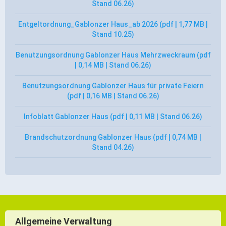
Stand 06.26)
Gründung
Einzelhandel & aktive Innenstadt
Entgeltordnung_Gablonzer Haus_ab 2026 (pdf | 1,77 MB |
Stand 10.25)
Marketing-Kampagne
Benutzungsordnung Gablonzer Haus Mehrzweckraum (pdf
Tourismus- & Stadtmarketing
| 0,14 MB | Stand 06.26)
Benutzungsordnung Gablonzer Haus für private Feiern
(pdf | 0,16 MB | Stand 06.26)
Infoblatt Gablonzer Haus (pdf | 0,11 MB | Stand 06.26)
Brandschutzordnung Gablonzer Haus (pdf | 0,74 MB |
Stand 04.26)
Allgemeine Verwaltung