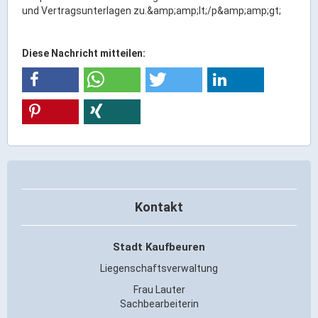
Ortsrecht & Bekanntmachungen
und Vertragsunterlagen zu.&amp;amp;lt;/p&amp;amp;gt;
Bauleitplanung & Stadtentwicklung
Stellenangebote
Diese Nachricht mitteilen:
Haushaltsplan
Wahlen
Stadt & Freizeit
Bildung & Erziehung
Familie & Gleichstellung
Kontakt
Heiraten in Kaufbeuren
Stadtgeschichte & -teile
Stadt Kaufbeuren
Freizeiteinrichtungen
Liegenschaftsverwaltung
Partnerstädte
Frau Lauter
Veranstaltungsräume
Sachbearbeiterin
Willkommen in der Altstadt