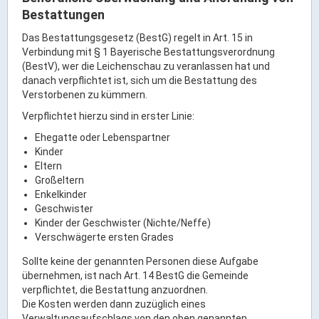
Rathaus Digital
Bestattungen
Bauflächen & Förderung
Das Bestattungsgesetz (BestG) regelt in Art. 15 in
Öffnungszeiten / Terminvereinbarung
Verbindung mit § 1 Bayerische Bestattungsverordnung
(BestV), wer die Leichenschau zu veranlassen hat und
Kontakt
danach verpflichtet ist, sich um die Bestattung des
Wetter & Unwetter
Verstorbenen zu kümmern.
Internet Portale
Verpflichtet hierzu sind in erster Linie:
Kaufbeuren Maps
Ehegatte oder Lebenspartner
Kinder
Eltern
Stadtrat & Verwaltung
Großeltern
Enkelkinder
Geschwister
Oberbürgermeister
Kinder der Geschwister (Nichte/Neffe)
Bürgermeister / Bürgermeisterin
Verschwägerte ersten Grades
Stadtrat & Sitzungen
Sollte keine der genannten Personen diese Aufgabe
übernehmen, ist nach Art. 14 BestG die Gemeinde
Beauftragte des Stadtrats
verpflichtet, die Bestattung anzuordnen.
Abteilungen & Sachgebiete
Die Kosten werden dann zuzüglich eines
Verwaltungsaufschlags von den oben genannten