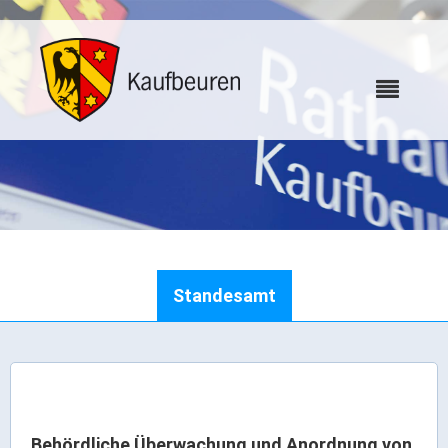
Karriere
Standesamt
Webcams
Bürgerservice
Wo erledige ich was
Behördliche Überwachung und Anordnung von