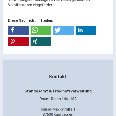
Ortsrecht & Bekanntmachungen
Verpflichteten eingefordert.
Bauleitplanung & Stadtentwicklung
Stellenangebote
Diese Nachricht mitteilen:
Haushaltsplan
Wahlen
Stadt & Freizeit
Bildung & Erziehung
Familie & Gleichstellung
Kontakt
Heiraten in Kaufbeuren
Stadtgeschichte & -teile
Standesamt & Friedhofsverwaltung
Freizeiteinrichtungen
Raum: Raum 14A -18A
Partnerstädte
Veranstaltungsräume
Kaiser-Max-Straße 1
87600 Kaufbeuren
Willkommen in der Altstadt