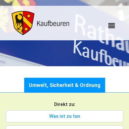
Karriere
Umwelt, Sicherheit & Ordnung
Webcams
Direkt zu:
Bürgerservice
Was ist zu tun
Wo erledige ich was