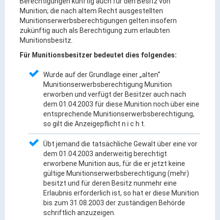
Berechtigungen künftig auch für den Besitz von
Ortsrecht & Bekanntmachungen
Munition; die nach altem Recht ausgestellten
Bauleitplanung & Stadtentwicklung
Munitionserwerbsberechtigungen gelten insofern
zukünftig auch als Berechtigung zum erlaubten
Stellenangebote
Munitionsbesitz.
Haushaltsplan
Für Munitionsbesitzer bedeutet dies folgendes:
Wahlen
Wurde auf der Grundlage einer „alten“
Munitionserwerbsberechtigung Munition
Stadt & Freizeit
erworben und verfügt der Besitzer auch nach
dem 01.04.2003 für diese Munition noch über eine
entsprechende Munitionserwerbsberechtigung,
Bildung & Erziehung
so gilt die Anzeigepflicht n i c h t.
Familie & Gleichstellung
Übt jemand die tatsächliche Gewalt über eine vor
Heiraten in Kaufbeuren
dem 01.04.2003 anderweitig berechtigt
Stadtgeschichte & -teile
erworbene Munition aus, für die er jetzt keine
gültige Munitionserwerbsberechtigung (mehr)
Freizeiteinrichtungen
besitzt und für deren Besitz nunmehr eine
Partnerstädte
Erlaubnis erforderlich ist, so hat er diese Munition
bis zum 31.08.2003 der zuständigen Behörde
Veranstaltungsräume
schriftlich anzuzeigen.
Willkommen in der Altstadt