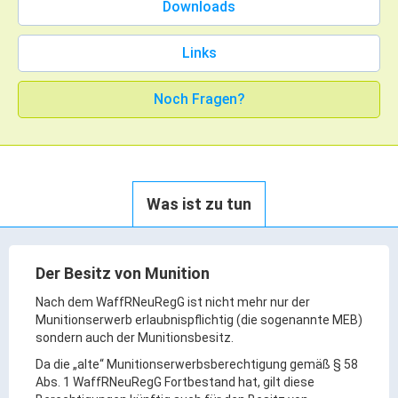
Downloads
Rathaus Digital
Bauflächen & Förderung
Links
Öffnungszeiten / Terminvereinbarung
Kontakt
Noch Fragen?
Wetter & Unwetter
Internet Portale
Kaufbeuren Maps
Was ist zu tun
Stadtrat & Verwaltung
Oberbürgermeister
Der Besitz von Munition
Bürgermeister / Bürgermeisterin
Nach dem WaffRNeuRegG ist nicht mehr nur der
Munitionserwerb erlaubnispflichtig (die sogenannte MEB)
Stadtrat & Sitzungen
sondern auch der Munitionsbesitz.
Beauftragte des Stadtrats
Da die „alte“ Munitionserwerbsberechtigung gemäß § 58
Abteilungen & Sachgebiete
Abs. 1 WaffRNeuRegG Fortbestand hat, gilt diese