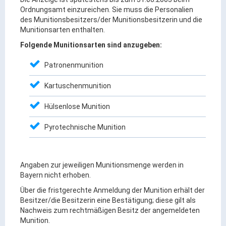
Gründung
Ordnungsamt einzureichen. Sie muss die Personalien
des Munitionsbesitzers/der Munitionsbesitzerin und die
Einzelhandel & aktive Innenstadt
Munitionsarten enthalten.
Marketing-Kampagne
Folgende Munitionsarten sind anzugeben:
Tourismus- & Stadtmarketing
Patronenmunition
Kartuschenmunition
Hülsenlose Munition
Pyrotechnische Munition
Angaben zur jeweiligen Munitionsmenge werden in
Bayern nicht erhoben.
Über die fristgerechte Anmeldung der Munition erhält der
Besitzer/die Besitzerin eine Bestätigung; diese gilt als
Nachweis zum rechtmäßigen Besitz der angemeldeten
Munition.