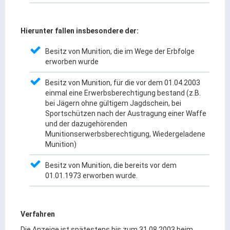
ÖPNV
Engagement, Ehrenamt & Vereine
Hierunter fallen insbesondere der:
Gesundheit
Besitz von Munition, die im Wege der Erbfolge
Integration & Vielfalt
erworben wurde
Besitz von Munition, für die vor dem 01.04.2003
Kultur
einmal eine Erwerbsberechtigung bestand (z.B.
bei Jägern ohne gültigem Jagdschein, bei
Sportschützen nach der Austragung einer Waffe
Kulturgenießer
und der dazugehörenden
Kulturmacher
Munitionserwerbsberechtigung, Wiedergeladene
Munition)
Persönlichkeiten
Besitz von Munition, die bereits vor dem
Wirtschaft & Handel
01.01.1973 erworben wurde.
Wirtschaftsstandort
Verfahren
Gewerbegebiete
Die Anzeige ist spätestens bis zum 31.08.2003 beim