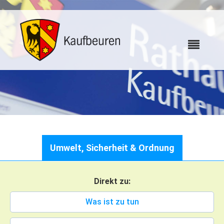
Karriere
Umwelt, Sicherheit & Ordnung
Webcams
Direkt zu:
Bürgerservice
Was ist zu tun
Wo erledige ich was