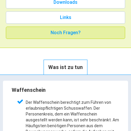
Downloads
Rathaus Digital
Bauflächen & Förderung
Links
Öffnungszeiten / Terminvereinbarung
Kontakt
Noch Fragen?
Wetter & Unwetter
Internet Portale
Kaufbeuren Maps
Was ist zu tun
Stadtrat & Verwaltung
Oberbürgermeister
Waffenschein
Bürgermeister / Bürgermeisterin
Der Waffenschein berechtigt zum Führen von
Stadtrat & Sitzungen
erlaubnispflichtigen Schusswaffen. Der
Personenkreis, dem ein Waffenschein
Beauftragte des Stadtrats
ausgestellt werden kann, ist sehr beschränkt. Am
Abteilungen & Sachgebiete
Häufigsten benötigen Personen aus dem