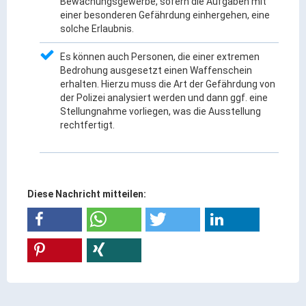
Bewachungsgewerbe, sofern die Aufgaben mit
Ortsrecht & Bekanntmachungen
einer besonderen Gefährdung einhergehen, eine
Bauleitplanung & Stadtentwicklung
solche Erlaubnis.
Stellenangebote
Es können auch Personen, die einer extremen
Haushaltsplan
Bedrohung ausgesetzt einen Waffenschein
erhalten. Hierzu muss die Art der Gefährdung von
Wahlen
der Polizei analysiert werden und dann ggf. eine
Stellungnahme vorliegen, was die Ausstellung
Stadt & Freizeit
rechtfertigt.
Bildung & Erziehung
Familie & Gleichstellung
Diese Nachricht mitteilen:
Heiraten in Kaufbeuren
Stadtgeschichte & -teile
Freizeiteinrichtungen
Partnerstädte
Veranstaltungsräume
Willkommen in der Altstadt