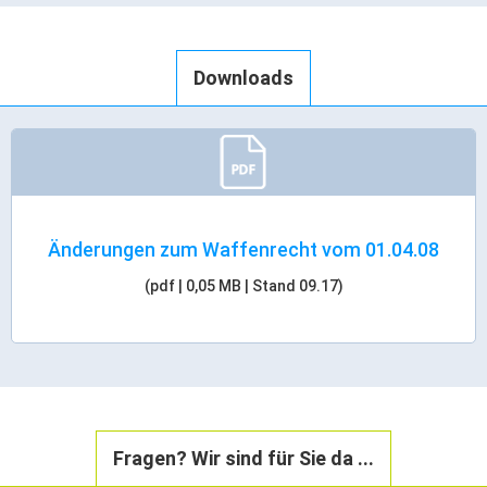
ÖPNV
Engagement, Ehrenamt & Vereine
Downloads
Gesundheit
Integration & Vielfalt
Kultur
Änderungen zum Waffenrecht vom 01.04.08
Kulturgenießer
Kulturmacher
(pdf | 0,05 MB | Stand 09.17)
Persönlichkeiten
Wirtschaft & Handel
Wirtschaftsstandort
Fragen? Wir sind für Sie da ...
Gewerbegebiete