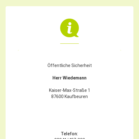
Gründung
Einzelhandel & aktive Innenstadt
Marketing-Kampagne
Tourismus- & Stadtmarketing
Öffentliche Sicherheit
Herr Wiedemann
Kaiser-Max-Straße 1
87600 Kaufbeuren
Telefon: