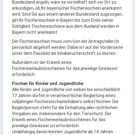
Bundesland angeln, wäre es vorteilhaft sich vor Ort zu
erkundigen, ob Ihr bayerischer Fischereischein anerkannt
ÖPNV
wird. Sind Sie aus einem anderen Bundesland zugezogen,
Engagement, Ehrenamt & Vereine
gilt Ihr Fischereischein in Bayern bis zum Ende seiner
Gültigkeit. Fischereischeine aus dem Ausland werden in
Gesundheit
Bayern nicht anerkannt.
Integration & Vielfalt
Der Fischereischein muss vom/von der Antragsteller/in
persönlich abgeholt werden. Dabei ist auf der Vorderseite
Kultur
unter dem Passbild die Inhaberunterschrift zu leisten.
Außerdem ist der Erwerb eines
Fischereierlaubnisscheines für das jeweilige Gewässer
Kulturgenießer
erforderlich.
Kulturmacher
Fischen für Kinder und Jugendliche
Persönlichkeiten
Alle Kinder und Jugendliche von sieben bis einschließlich
17 Jahren dürfen in verantwortlicher Begleitung eines
volljährigen Fischereischeininhabers selbst fischen. Die
Wirtschaft & Handel
Begleitperson steht für die Einhaltung aller rechtlichen
Vorgaben ein, insbesondere für den Tierschutz. Der
Erwerb eines Fischereierlaubnisscheines für das
Wirtschaftsstandort
jeweilige Gewässer ist erforderlich.
Gewerbegebiete
Unabhängig davon können Jugendliche ab 14 Jahren