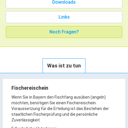
Downloads
Rathaus Digital
Bauflächen & Förderung
Links
Öffnungszeiten / Terminvereinbarung
Kontakt
Noch Fragen?
Wetter & Unwetter
Internet Portale
Kaufbeuren Maps
Was ist zu tun
Stadtrat & Verwaltung
Oberbürgermeister
Fischereischein
Bürgermeister / Bürgermeisterin
Wenn Sie in Bayern den Fischfang ausüben (angeln)
möchten, benötigen Sie einen Fischereischein.
Stadtrat & Sitzungen
Voraussetzung für die Erteilung ist das Bestehen der
Beauftragte des Stadtrats
staatlichen Fischerprüfung und die persönliche
Zuverlässigkeit.
Abteilungen & Sachgebiete