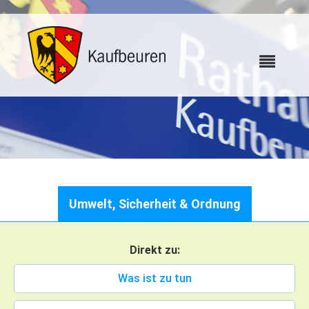
Karriere
Umwelt, Sicherheit & Ordnung
Webcams
Direkt zu:
Bürgerservice
Was ist zu tun
Wo erledige ich was