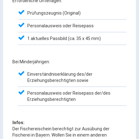
Erforderliche Unterlagen:
Ortsrecht & Bekanntmachungen
Bauleitplanung & Stadtentwicklung
Prüfungszeugnis (Original)
Stellenangebote
Personalausweis oder Reisepass
Haushaltsplan
1 aktuelles Passbild (ca. 35 x 45 mm)
Wahlen
Stadt & Freizeit
Bei Minderjährigen:
Bildung & Erziehung
Einverständniserklärung des/der
Erziehungsberechtigten sowie
Familie & Gleichstellung
Heiraten in Kaufbeuren
Personalausweis oder Reisepass der/des
Erziehungsberechtigten
Stadtgeschichte & -teile
Freizeiteinrichtungen
Partnerstädte
Infos:
Der Fischereischein berechtigt zur Ausübung der
Veranstaltungsräume
Fischerei in Bayern. Wollen Sie in einem anderen
Willkommen in der Altstadt