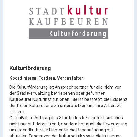
Rathaus Digital
Bauflächen & Förderung
Öffnungszeiten / Terminvereinbarung
Kontakt
Wetter & Unwetter
Internet Portale
Kaufbeuren Maps
Kulturförderung
Stadtrat & Verwaltung
Koordinieren, Fördern, Veranstalten
Die Kulturförderung ist Ansprechpartner für alle nicht von
Oberbürgermeister
der Stadtverwaltung betriebenen oder geführten
Kaufbeurer Kulturinstitutionen. Sie ist bestrebt, die Existenz
Bürgermeister / Bürgermeisterin
der freien Kulturszene zu unterstützen und ihre Arbeit zu
Stadtrat & Sitzungen
fördern.
Gemäß dem Auftrag des Stadtrates beschränkt sich dies
Beauftragte des Stadtrats
nicht nur auf deren Erhalt, sondern hat auch die Erweiterung
Abteilungen & Sachgebiete
um jugendkulturelle Elemente, die Beschäftigung mit
aktuellen Tendenzen der Kulturpolitik sowie die Initiierung