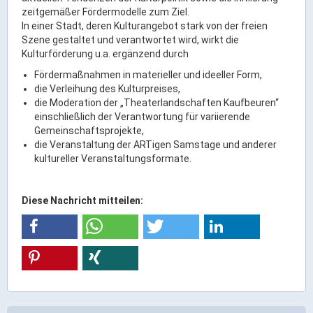
Ortsrecht & Bekanntmachungen
zeitgemäßer Fördermodelle zum Ziel.
Bauleitplanung & Stadtentwicklung
In einer Stadt, deren Kulturangebot stark von der freien
Szene gestaltet und verantwortet wird, wirkt die
Stellenangebote
Kulturförderung u.a. ergänzend durch
Haushaltsplan
Fördermaßnahmen in materieller und ideeller Form,
Wahlen
die Verleihung des Kulturpreises,
die Moderation der „Theaterlandschaften Kaufbeuren“
einschließlich der Verantwortung für variierende
Stadt & Freizeit
Gemeinschaftsprojekte,
die Veranstaltung der ARTigen Samstage und anderer
kultureller Veranstaltungsformate.
Bildung & Erziehung
Familie & Gleichstellung
Diese Nachricht mitteilen:
Heiraten in Kaufbeuren
Stadtgeschichte & -teile
Freizeiteinrichtungen
Partnerstädte
Veranstaltungsräume
Willkommen in der Altstadt