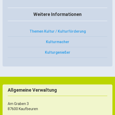
ÖPNV
Weitere Informationen
Engagement, Ehrenamt & Vereine
Gesundheit
Integration & Vielfalt
Themen Kultur / Kulturförderung
Kulturmacher
Kultur
Kulturgenießer
Kulturgenießer
Kulturmacher
Persönlichkeiten
Wirtschaft & Handel
Allgemeine Verwaltung
Wirtschaftsstandort
Am Graben 3
87600 Kaufbeuren
Gewerbegebiete