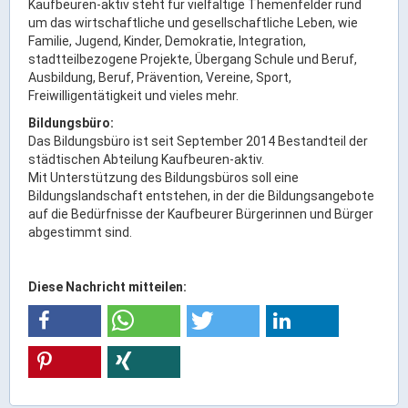
Ortsrecht & Bekanntmachungen
Kaufbeuren-aktiv steht für vielfältige Themenfelder rund
um das wirtschaftliche und gesellschaftliche Leben, wie
Bauleitplanung & Stadtentwicklung
Familie, Jugend, Kinder, Demokratie, Integration,
Stellenangebote
stadtteilbezogene Projekte, Übergang Schule und Beruf,
Ausbildung, Beruf, Prävention, Vereine, Sport,
Haushaltsplan
Freiwilligentätigkeit und vieles mehr.
Wahlen
Bildungsbüro:
Das Bildungsbüro ist seit September 2014 Bestandteil der
städtischen Abteilung Kaufbeuren-aktiv.
Stadt & Freizeit
Mit Unterstützung des Bildungsbüros soll eine
Bildungslandschaft entstehen, in der die Bildungsangebote
auf die Bedürfnisse der Kaufbeurer Bürgerinnen und Bürger
Bildung & Erziehung
abgestimmt sind.
Familie & Gleichstellung
Heiraten in Kaufbeuren
Diese Nachricht mitteilen:
Stadtgeschichte & -teile
Freizeiteinrichtungen
Partnerstädte
Veranstaltungsräume
Willkommen in der Altstadt