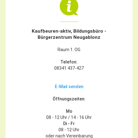
Gründung
Einzelhandel & aktive Innenstadt
Marketing-Kampagne
Kaufbeuren-aktiv, Bildungsbüro -
Bürgerzentrum Neugablonz
Tourismus- & Stadtmarketing
Raum 1. OG
Telefon:
08341 437-427
E-Mail senden
Öffnungszeiten:
Mo
08 - 12 Uhr / 14 - 16 Uhr
Di - Fr
08 - 12 Uhr
oder nach Vereinbarung