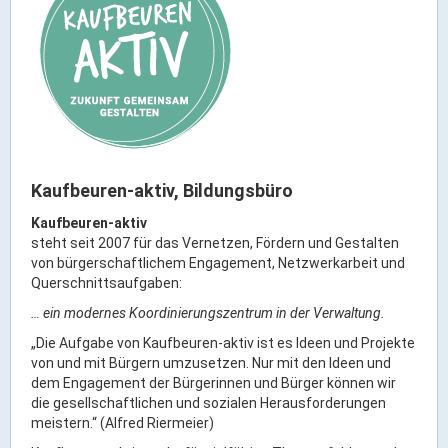
Rathaus Digital
Bauflächen & Förderung
Öffnungszeiten / Terminvereinbarung
Kontakt
Wetter & Unwetter
Internet Portale
Kaufbeuren-aktiv, Bildungsbüro
Kaufbeuren Maps
Kaufbeuren-aktiv
steht seit 2007 für das Vernetzen, Fördern und Gestalten
Stadtrat & Verwaltung
von bürgerschaftlichem Engagement, Netzwerkarbeit und
Querschnittsaufgaben:
Oberbürgermeister
… ein modernes Koordinierungszentrum in der Verwaltung.
Bürgermeister / Bürgermeisterin
„Die Aufgabe von Kaufbeuren-aktiv ist es Ideen und Projekte
Stadtrat & Sitzungen
von und mit Bürgern umzusetzen. Nur mit den Ideen und
dem Engagement der Bürgerinnen und Bürger können wir
Beauftragte des Stadtrats
die gesellschaftlichen und sozialen Herausforderungen
Abteilungen & Sachgebiete
meistern.“ (Alfred Riermeier)