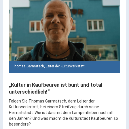
Rathaus Digital
Bauflächen & Förderung
Öffnungszeiten / Terminvereinbarung
Kontakt
Wetter & Unwetter
Internet Portale
Kaufbeuren Maps
Thomas Garmatsch, Leiter der Kulturwerkstatt
Stadtrat & Verwaltung
„Kultur in Kaufbeuren ist bunt und total
Oberbürgermeister
unterschiedlich!“
Bürgermeister / Bürgermeisterin
Folgen Sie Thomas Garmatsch, dem Leiter der
Stadtrat & Sitzungen
Kulturwerkstatt, bei einem Streifzug durch seine
Heimatstadt: Wie ist das mit dem Lampenfieber nach all
Beauftragte des Stadtrats
den Jahren? Und was macht die Kulturstadt Kaufbeuren so
Abteilungen & Sachgebiete
besonders?