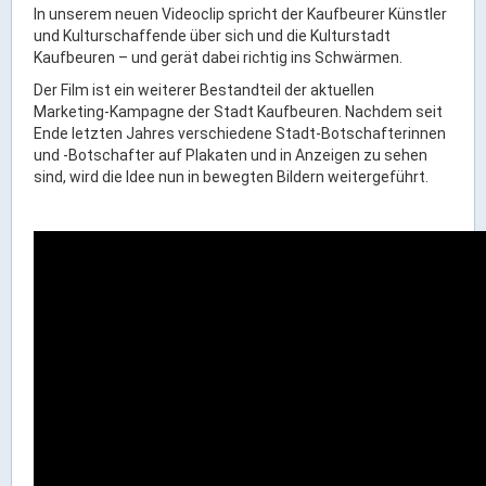
Ortsrecht & Bekanntmachungen
In unserem neuen Videoclip spricht der Kaufbeurer Künstler
und Kulturschaffende über sich und die Kulturstadt
Bauleitplanung & Stadtentwicklung
Kaufbeuren – und gerät dabei richtig ins Schwärmen.
Stellenangebote
Der Film ist ein weiterer Bestandteil der aktuellen
Haushaltsplan
Marketing-Kampagne der Stadt Kaufbeuren. Nachdem seit
Ende letzten Jahres verschiedene Stadt-Botschafterinnen
Wahlen
und -Botschafter auf Plakaten und in Anzeigen zu sehen
sind, wird die Idee nun in bewegten Bildern weitergeführt.
Stadt & Freizeit
Bildung & Erziehung
Familie & Gleichstellung
Heiraten in Kaufbeuren
Stadtgeschichte & -teile
Freizeiteinrichtungen
Partnerstädte
Veranstaltungsräume
Willkommen in der Altstadt