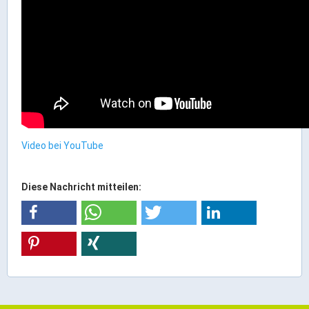
ÖPNV
Engagement, Ehrenamt & Vereine
Gesundheit
Integration & Vielfalt
Kultur
Video bei YouTube
Kulturgenießer
Kulturmacher
Diese Nachricht mitteilen:
Persönlichkeiten
Wirtschaft & Handel
Wirtschaftsstandort
Gewerbegebiete