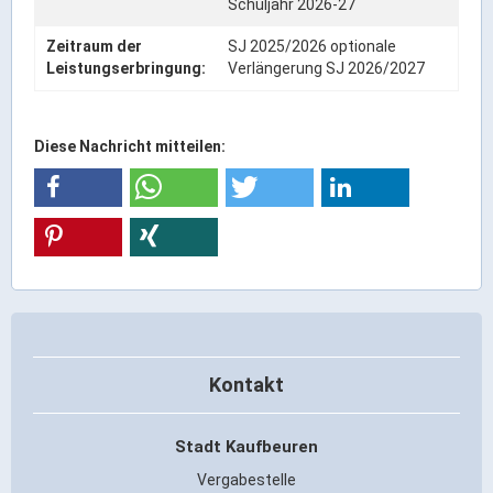
Schuljahr 2026-27
Ortsrecht & Bekanntmachungen
Bauleitplanung & Stadtentwicklung
Zeitraum der
SJ 2025/2026 optionale
Leistungserbringung:
Verlängerung SJ 2026/2027
Stellenangebote
Haushaltsplan
Wahlen
Diese Nachricht mitteilen:
Stadt & Freizeit
Bildung & Erziehung
Familie & Gleichstellung
Heiraten in Kaufbeuren
Stadtgeschichte & -teile
Kontakt
Freizeiteinrichtungen
Partnerstädte
Stadt Kaufbeuren
Veranstaltungsräume
Vergabestelle
Willkommen in der Altstadt