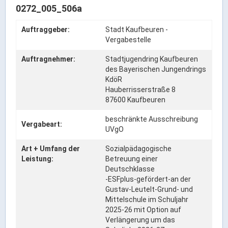
Rathaus Digital
0272_005_506a
Bauflächen & Förderung
Auftraggeber:
Stadt Kaufbeuren -
Öffnungszeiten / Terminvereinbarung
Vergabestelle
Kontakt
Auftragnehmer:
Stadtjugendring Kaufbeuren
Wetter & Unwetter
des Bayerischen Jungendrings
KdöR
Internet Portale
Hauberrisserstraße 8
Kaufbeuren Maps
87600 Kaufbeuren
beschränkte Ausschreibung
Stadtrat & Verwaltung
Vergabeart:
UVgO
Art + Umfang der
Sozialpädagogische
Oberbürgermeister
Leistung:
Betreuung einer
Deutschklasse
Bürgermeister / Bürgermeisterin
-ESFplus-gefördert-an der
Stadtrat & Sitzungen
Gustav-Leutelt-Grund- und
Mittelschule im Schuljahr
Beauftragte des Stadtrats
2025-26 mit Option auf
Abteilungen & Sachgebiete
Verlängerung um das