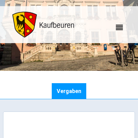
Karriere
Vergaben
Webcams
Bürgerservice
Wo erledige ich was