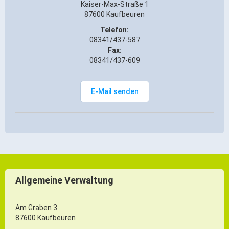
Kaiser-Max-Straße 1
ÖPNV
87600 Kaufbeuren
Engagement, Ehrenamt & Vereine
Telefon:
08341/437-587
Gesundheit
Fax:
Integration & Vielfalt
08341/437-609
Kultur
E-Mail senden
Kulturgenießer
Kulturmacher
Persönlichkeiten
Wirtschaft & Handel
Allgemeine Verwaltung
Wirtschaftsstandort
Am Graben 3
87600 Kaufbeuren
Gewerbegebiete