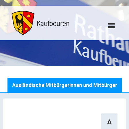
Karriere
Ausländische Mitbürgerinnen und Mitbürger
Webcams
Bürgerservice
A
Wo erledige ich was