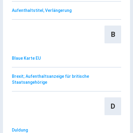
Ortsrecht & Bekanntmachungen
Bauleitplanung & Stadtentwicklung
Aufenthaltstitel, Verlängerung
Stellenangebote
Haushaltsplan
B
Wahlen
Stadt & Freizeit
Blaue Karte EU
Bildung & Erziehung
Brexit; Aufenthaltsanzeige für britische
Familie & Gleichstellung
Staatsangehörige
Heiraten in Kaufbeuren
Stadtgeschichte & -teile
D
Freizeiteinrichtungen
Partnerstädte
Veranstaltungsräume
Duldung
Willkommen in der Altstadt