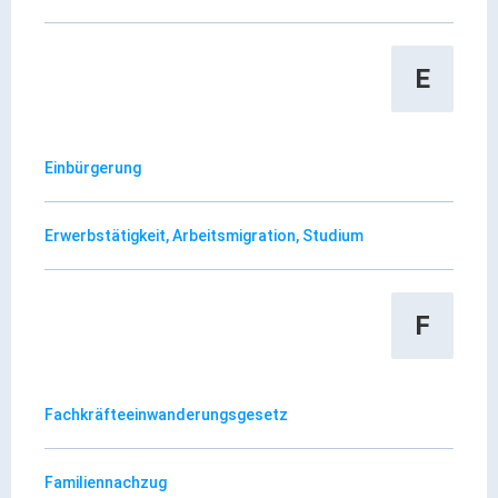
ÖPNV
Engagement, Ehrenamt & Vereine
E
Gesundheit
Integration & Vielfalt
Einbürgerung
Kultur
Erwerbstätigkeit, Arbeitsmigration, Studium
Kulturgenießer
Kulturmacher
F
Persönlichkeiten
Wirtschaft & Handel
Fachkräfteeinwanderungsgesetz
Wirtschaftsstandort
Gewerbegebiete
Familiennachzug