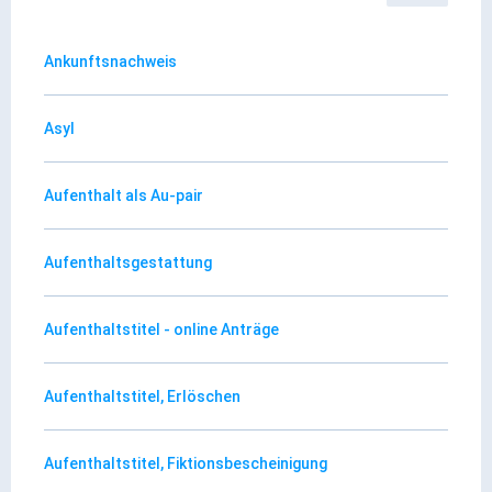
Rathaus Digital
Bauflächen & Förderung
Ankunftsnachweis
Öffnungszeiten / Terminvereinbarung
Kontakt
Asyl
Wetter & Unwetter
Internet Portale
Aufenthalt als Au-pair
Kaufbeuren Maps
Aufenthaltsgestattung
Stadtrat & Verwaltung
Aufenthaltstitel - online Anträge
Oberbürgermeister
Bürgermeister / Bürgermeisterin
Aufenthaltstitel, Erlöschen
Stadtrat & Sitzungen
Beauftragte des Stadtrats
Aufenthaltstitel, Fiktionsbescheinigung
Abteilungen & Sachgebiete