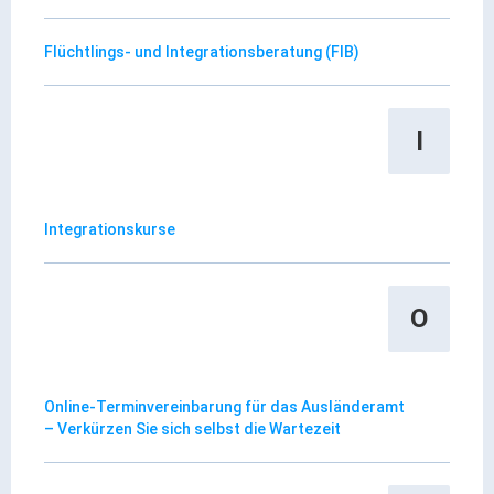
Gründung
Einzelhandel & aktive Innenstadt
Flüchtlings- und Integrationsberatung (FIB)
Marketing-Kampagne
I
Tourismus- & Stadtmarketing
Integrationskurse
O
Online-Terminvereinbarung für das Ausländeramt
– Verkürzen Sie sich selbst die Wartezeit