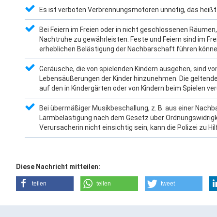
Es ist verboten Verbrennungsmotoren unnötig, das heißt
Bei Feiern im Freien oder in nicht geschlossenen Räumen, w
Nachtruhe zu gewährleisten. Feste und Feiern sind im Frei
erheblichen Belästigung der Nachbarschaft führen könne
Geräusche, die von spielenden Kindern ausgehen, sind vo
Lebensäußerungen der Kinder hinzunehmen. Die geltende
auf den in Kindergärten oder von Kindern beim Spielen 
Bei übermäßiger Musikbeschallung, z. B. aus einer Nach
Lärmbelästigung nach dem Gesetz über Ordnungswidrigkei
Verursacherin nicht einsichtig sein, kann die Polizei zu H
Diese Nachricht mitteilen:
teilen
teilen
tweet