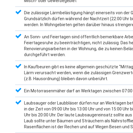
Misch- oder Gewerbegebiet
Die zulässige Lärmbelästigung hängt einerseits von der 
Grundsätzlich dürfen während der Nachtzeit (22:00 Uhr bi
werden. In Wohngebieten gelten darüber hinaus strenger
An Sonn- und Feiertagen sind öffentlich bemerkbare Arbei
Feiertagesruhe zu beeinträchtigen, nicht zulässig. Das h
Renovierungsarbeiten in der Wohnung, die zu keinen Belä
durchgeführt werden.
In Kaufbeuren gibt es keine allgemein geschützte "Mitta
Lärm verursacht werden, wenn die zulässigen Grenzwerte
(z.B. Hausordnung) bleiben davon unberührt.
Ein Motorrasenmäher darf an Werktagen zwischen 07:00 
Laubsauger oder Laubbläser dürfen nur an Werktagen bet
in der Zeit von 09:00 Uhr bis 13:00 Uhr und von 15:00 Uhr 
Uhr bis 20:00 Uhr. Der laute Laubsaugereinsatz sollte a
Laub sollte unter Bäumen und Sträuchern als Nährstoffl
Rasenflächen ist der Rechen und auf Wegen Besen und S