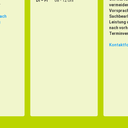
Di – Fr
08 - 12 Uhr
r
vermeiden
Vorsprach
nach
Sachbearb
g
Leistung 
nach vorh
Terminver
Kontaktf