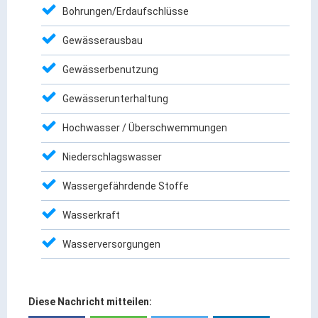
Bohrungen/Erdaufschlüsse
ÖPNV
Gewässerausbau
Engagement, Ehrenamt & Vereine
Gesundheit
Gewässerbenutzung
Integration & Vielfalt
Gewässerunterhaltung
Kultur
Hochwasser / Überschwemmungen
Niederschlagswasser
Kulturgenießer
Kulturmacher
Wassergefährdende Stoffe
Persönlichkeiten
Wasserkraft
Wirtschaft & Handel
Wasserversorgungen
Wirtschaftsstandort
Diese Nachricht mitteilen:
Gewerbegebiete