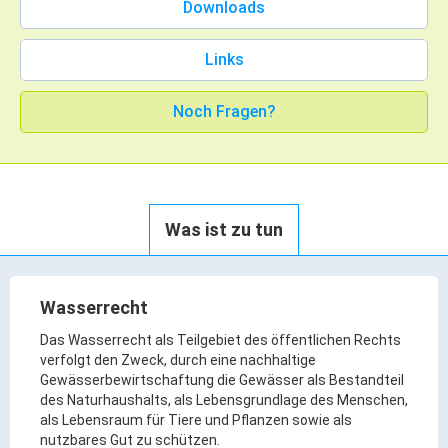
Downloads
Rathaus Digital
Bauflächen & Förderung
Links
Öffnungszeiten / Terminvereinbarung
Kontakt
Noch Fragen?
Wetter & Unwetter
Internet Portale
Kaufbeuren Maps
Was ist zu tun
Stadtrat & Verwaltung
Oberbürgermeister
Wasserrecht
Bürgermeister / Bürgermeisterin
Das Wasserrecht als Teilgebiet des öffentlichen Rechts
verfolgt den Zweck, durch eine nachhaltige
Stadtrat & Sitzungen
Gewässerbewirtschaftung die Gewässer als Bestandteil
Beauftragte des Stadtrats
des Naturhaushalts, als Lebensgrundlage des Menschen,
als Lebensraum für Tiere und Pflanzen sowie als
Abteilungen & Sachgebiete
nutzbares Gut zu schützen.