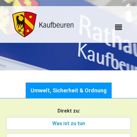
Karriere
Umwelt, Sicherheit & Ordnung
Webcams
Direkt zu:
Bürgerservice
Was ist zu tun
Wo erledige ich was