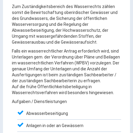
Ortsrecht & Bekanntmachungen
Zum Zuständigkeitsbereich des Wasserrechts zählen
Bauleitplanung & Stadtentwicklung
somit die Bewirtschaftung oberirdischer Gewässer und
des Grundwassers, die Sicherung der öffentlichen
Stellenangebote
Wasserversorgung und die Regelung der
Haushaltsplan
Abwasserbeseitigung, der Hochwasserschutz, der
Umgang mit wassergefährdenden Stoffen, der
Wahlen
Gewässerausbau und die Gewässeraufsicht.
Falls ein wasserrechtlicher Antrag erforderlich wird, sind
Stadt & Freizeit
Unterlagen gem. der Verordnung über Pläne und Beilagen
im wasserrechtlichen Verfahren (WPBV) vorzulegen. Der
genaue Umfang der Unterlagen und die Anzahl der
Bildung & Erziehung
Ausfertigungen ist beim zuständigen Sachbearbeiter /
Familie & Gleichstellung
der zuständigen Sachbearbeiterin zu erfragen.
Auf die frühe Öffentlichkeitsbeteiligung in
Heiraten in Kaufbeuren
Wasserrechtsverfahren wird besonders hingewiesen.
Stadtgeschichte & -teile
Aufgaben / Dienstleistungen
Freizeiteinrichtungen
Abwasserbeseitigung
Partnerstädte
Veranstaltungsräume
Anlagen in oder an Gewässern
Willkommen in der Altstadt