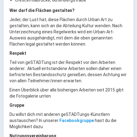
Ortsrecht & Bekanntmachungen
Wer darf die Flächen gestalten?
Bauleitplanung & Stadtentwicklung
Jeder, der Lust hat, diese Flächen durch Urban Art zu
Stellenangebote
gestalten, kann sich an die Abteilung Kultur wenden. Nach
Haushaltsplan
Unterzeichnung eines Regelwerks wird ein Urban-Art-
Ausweis ausgehändigt, mit dem die oben genannten
Wahlen
Flächen legal gestaltet werden können.
Respekt
Stadt & Freizeit
Teil von geSTADTung ist der Respekt vor den Arbeiten
anderer. Aktuell entstandene Arbeiten sollen daher einen
Bildung & Erziehung
befristeten Bestandsschutz genießen, dessen Achtung wir
von allen Teilnehmer/innen erwarten.
Familie & Gleichstellung
Einen Überblick über alle bisherigen Arbeiten seit 2015 gibt
Heiraten in Kaufbeuren
die Fotogalerie unten.
Stadtgeschichte & -teile
Gruppe
Freizeiteinrichtungen
Du willst dich mit anderen geSTADTungs-Künstlern
Partnerstädte
austauschen? In unserer
Facebookgruppe
hast du die
Möglichkeit dazu.
Veranstaltungsräume
Nutzungsvereinbarung
Willkommen in der Altstadt