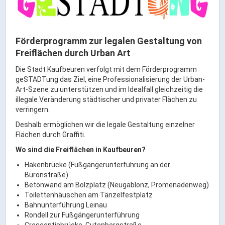
Rathaus Digital
Bauflächen & Förderung
Öffnungszeiten / Terminvereinbarung
Förderprogramm zur legalen Gestaltung von
Kontakt
Freiflächen durch Urban Art
Wetter & Unwetter
Die Stadt Kaufbeuren verfolgt mit dem Förderprogramm
geSTADTung das Ziel, eine Professionalisierung der Urban-
Internet Portale
Art-Szene zu unterstützen und im Idealfall gleichzeitig die
Kaufbeuren Maps
illegale Veränderung städtischer und privater Flächen zu
verringern.
Stadtrat & Verwaltung
Deshalb ermöglichen wir die legale Gestaltung einzelner
Flächen durch Graffiti.
Wo sind die Freiflächen in Kaufbeuren?
Oberbürgermeister
Hakenbrücke (Fußgängerunterführung an der
Bürgermeister / Bürgermeisterin
Buronstraße)
Stadtrat & Sitzungen
Betonwand am Bolzplatz (Neugablonz, Promenadenweg)
Toilettenhäuschen am Tänzelfestplatz
Beauftragte des Stadtrats
Bahnunterführung Leinau
Abteilungen & Sachgebiete
Rondell zur Fußgängerunterführung
Crescentiabrücke, Gutenbergstraße