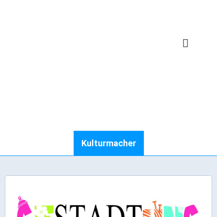
Karriere
Kulturmacher
Webcams
Bürgerservice
Wo erledige ich was