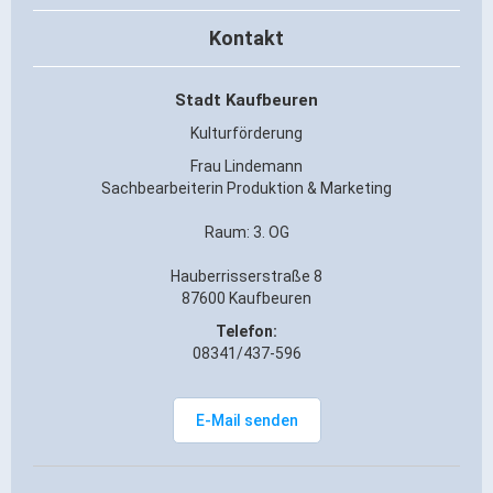
Gründung
Kontakt
Einzelhandel & aktive Innenstadt
Marketing-Kampagne
Stadt Kaufbeuren
Kulturförderung
Tourismus- & Stadtmarketing
Frau Lindemann
Sachbearbeiterin
Produktion & Marketing
Raum: 3. OG
Hauberrisserstraße 8
87600 Kaufbeuren
Telefon:
08341/437-596
E-Mail senden