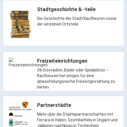
Ortsrecht & Bekanntmachungen
Stadtgeschichte & -teile
Bauleitplanung & Stadtentwicklung
Die Geschichte der Stadt Kaufbeuren sowie
Stellenangebote
der einzelnen Ortsteile
Haushaltsplan
Wahlen
Stadt & Freizeit
Freizeiteinrichtungen
Bildung & Erziehung
Ob Eisstadion, Bäder oder Spielplätze –
Familie & Gleichstellung
Kaufbeuren hat einiges für eine
abwechslungsreiche Freizeitgestaltung zu
Heiraten in Kaufbeuren
bieten.
Stadtgeschichte & -teile
Freizeiteinrichtungen
Partnerstädte
Partnerstädte
Mehr über die Städtepartnerschaften mit
Veranstaltungsräume
Ferrara in Italien, Szombathely in Ungarn und
Jablonec nad Nisou in Tschechien
Willkommen in der Altstadt