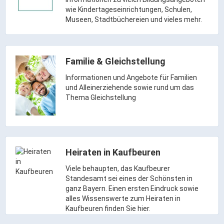
Rathaus Digital
wie Kindertageseinrichtungen, Schulen,
Museen, Stadtbüchereien und vieles mehr.
Bauflächen & Förderung
Öffnungszeiten / Terminvereinbarung
Kontakt
Familie & Gleichstellung
Wetter & Unwetter
Informationen und Angebote für Familien
Internet Portale
und Alleinerziehende sowie rund um das
Kaufbeuren Maps
Thema Gleichstellung
Stadtrat & Verwaltung
Heiraten in Kaufbeuren
Oberbürgermeister
Bürgermeister / Bürgermeisterin
Viele behaupten, das Kaufbeurer
Standesamt sei eines der Schönsten in
Stadtrat & Sitzungen
ganz Bayern. Einen ersten Eindruck sowie
Beauftragte des Stadtrats
alles Wissenswerte zum Heiraten in
Kaufbeuren finden Sie hier.
Abteilungen & Sachgebiete