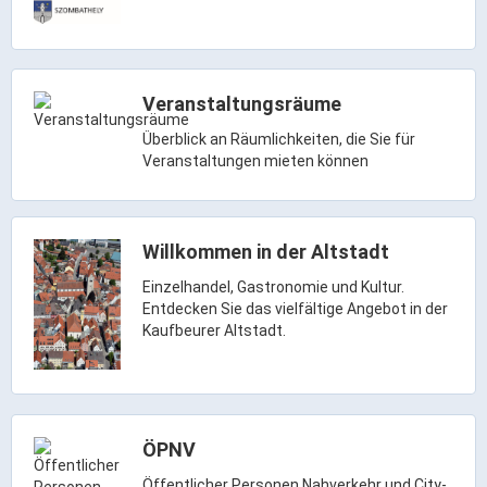
ÖPNV
Engagement, Ehrenamt & Vereine
Gesundheit
Veranstaltungsräume
Integration & Vielfalt
Überblick an Räumlichkeiten, die Sie für
Veranstaltungen mieten können
Kultur
Willkommen in der Altstadt
Kulturgenießer
Kulturmacher
Einzelhandel, Gastronomie und Kultur.
Entdecken Sie das vielfältige Angebot in der
Persönlichkeiten
Kaufbeurer Altstadt.
Wirtschaft & Handel
Wirtschaftsstandort
ÖPNV
Gewerbegebiete
Öffentlicher Personen Nahverkehr und City-