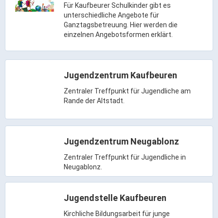
Ortsrecht & Bekanntmachungen
Für Kaufbeurer Schulkinder gibt es
unterschiedliche Angebote für
Bauleitplanung & Stadtentwicklung
Ganztagsbetreuung. Hier werden die
Stellenangebote
einzelnen Angebotsformen erklärt.
Haushaltsplan
Wahlen
Jugendzentrum Kaufbeuren
Stadt & Freizeit
Zentraler Treffpunkt für Jugendliche am
Rande der Altstadt.
Bildung & Erziehung
Familie & Gleichstellung
Jugendzentrum Neugablonz
Heiraten in Kaufbeuren
Zentraler Treffpunkt für Jugendliche in
Stadtgeschichte & -teile
Neugablonz.
Freizeiteinrichtungen
Partnerstädte
Jugendstelle Kaufbeuren
Veranstaltungsräume
Kirchliche Bildungsarbeit für junge
Willkommen in der Altstadt