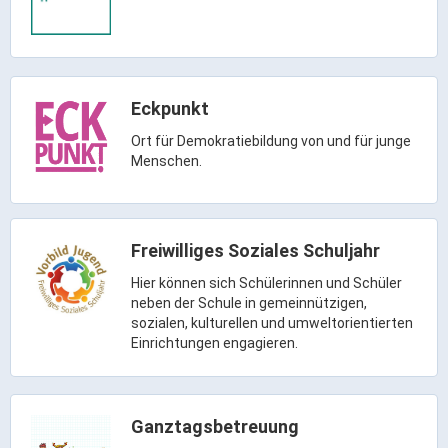
Rathaus Digital
Bauflächen & Förderung
Öffnungszeiten / Terminvereinbarung
Kontakt
Eckpunkt
Wetter & Unwetter
Ort für Demokratiebildung von und für junge
Menschen.
Internet Portale
Kaufbeuren Maps
Stadtrat & Verwaltung
Freiwilliges Soziales Schuljahr
Hier können sich Schülerinnen und Schüler
Oberbürgermeister
neben der Schule in gemeinnützigen,
sozialen, kulturellen und umweltorientierten
Bürgermeister / Bürgermeisterin
Einrichtungen engagieren.
Stadtrat & Sitzungen
Beauftragte des Stadtrats
Abteilungen & Sachgebiete
Ganztagsbetreuung