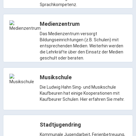
Gründung
Sprachkompetenz.
Einzelhandel & aktive Innenstadt
Marketing-Kampagne
Medienzentrum
Das Medienzentrum versorgt
Tourismus- & Stadtmarketing
Bildungseinrichtungen (z.B. Schulen) mit
entsprechenden Medien. Weiterhin werden
die Lehrkräfte über den Einsatz der Medien
geschult oder beraten.
Musikschule
Die Ludwig Hahn Sing- und Musikschule
Kaufbeuren hat einige Kooperationen mit
Kaufbeurer Schulen. Hier erfahren Sie mehr.
Stadtjugendring
Kommunale Jugendarbeit, Ferienbetreuung,