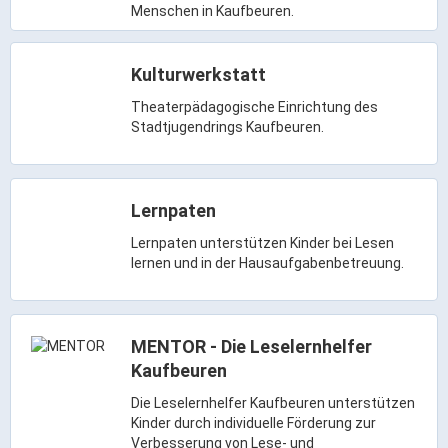
Menschen in Kaufbeuren.
ÖPNV
Engagement, Ehrenamt & Vereine
Kulturwerkstatt
Gesundheit
Theaterpädagogische Einrichtung des
Integration & Vielfalt
Stadtjugendrings Kaufbeuren.
Kultur
Lernpaten
Kulturgenießer
Lernpaten unterstützen Kinder bei Lesen
Kulturmacher
lernen und in der Hausaufgabenbetreuung.
Persönlichkeiten
Wirtschaft & Handel
MENTOR - Die Leselernhelfer
Kaufbeuren
Wirtschaftsstandort
Die Leselernhelfer Kaufbeuren unterstützen
Kinder durch individuelle Förderung zur
Gewerbegebiete
Verbesserung von Lese- und