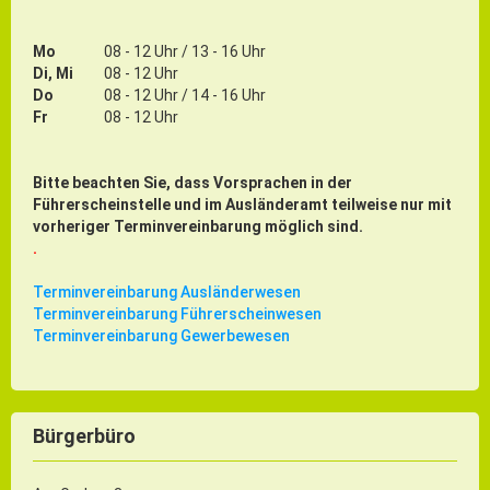
Rathaus Digital
Bauflächen & Förderung
Mo
08 - 12 Uhr / 13 - 16 Uhr
Di, Mi
08 - 12 Uhr
Öffnungszeiten / Terminvereinbarung
Do
08 - 12 Uhr / 14 - 16 Uhr
Kontakt
Fr
08 - 12 Uhr
Wetter & Unwetter
Internet Portale
Bitte beachten Sie, dass Vorsprachen in der
Führerscheinstelle und im Ausländeramt teilweise nur mit
Kaufbeuren Maps
vorheriger Terminvereinbarung möglich sind.
.
Stadtrat & Verwaltung
Terminvereinbarung Ausländerwesen
Terminvereinbarung Führerscheinwesen
Oberbürgermeister
Terminvereinbarung Gewerbewesen
Bürgermeister / Bürgermeisterin
Stadtrat & Sitzungen
Beauftragte des Stadtrats
Bürgerbüro
Abteilungen & Sachgebiete