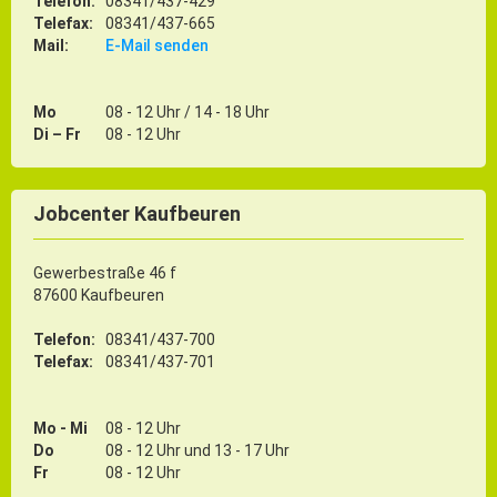
Telefon:
08341/437-429
Telefax:
08341/437-665
ÖPNV
Mail:
E-Mail senden
Engagement, Ehrenamt & Vereine
Gesundheit
Mo
08 - 12 Uhr / 14 - 18 Uhr
Integration & Vielfalt
Di – Fr
08 - 12 Uhr
Kultur
Jobcenter Kaufbeuren
Kulturgenießer
Gewerbestraße 46 f
Kulturmacher
87600 Kaufbeuren
Persönlichkeiten
Telefon:
08341/437-700
Telefax:
08341/437-701
Wirtschaft & Handel
Mo - Mi
08 - 12 Uhr
Wirtschaftsstandort
Do
08 - 12 Uhr und 13 - 17 Uhr
Fr
08 - 12 Uhr
Gewerbegebiete