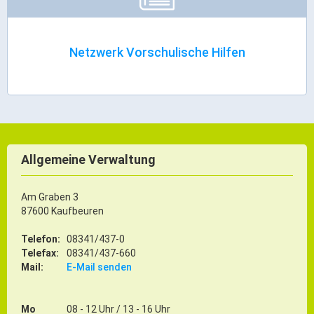
ÖPNV
Engagement, Ehrenamt & Vereine
Netzwerk Vorschulische Hilfen
Gesundheit
Integration & Vielfalt
Kultur
Allgemeine Verwaltung
Kulturgenießer
Kulturmacher
Am Graben 3
Persönlichkeiten
87600 Kaufbeuren
Wirtschaft & Handel
Telefon:
08341/437-0
Telefax:
08341/437-660
Mail:
E-Mail senden
Wirtschaftsstandort
Gewerbegebiete
Mo
08 - 12 Uhr / 13 - 16 Uhr