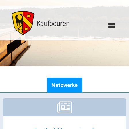
Karriere
Netzwerke
Webcams
Bürgerservice
Wo erledige ich was