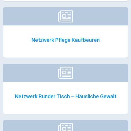
Ortsrecht & Bekanntmachungen
Bauleitplanung & Stadtentwicklung
Stellenangebote
Haushaltsplan
Wahlen
Netzwerk Pflege Kaufbeuren
Stadt & Freizeit
Bildung & Erziehung
Familie & Gleichstellung
Heiraten in Kaufbeuren
Stadtgeschichte & -teile
Netzwerk Runder Tisch – Häusliche Gewalt
Freizeiteinrichtungen
Partnerstädte
Veranstaltungsräume
Willkommen in der Altstadt