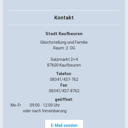
ÖPNV
Engagement, Ehrenamt & Vereine
Kontakt
Gesundheit
Stadt Kaufbeuren
Integration & Vielfalt
Gleichstellung und Familie
Raum: 2. OG
Kultur
Salzmarkt 2+4
87600 Kaufbeuren
Kulturgenießer
Telefon:
Kulturmacher
08341/437-762
Persönlichkeiten
Fax:
08341/437-8762
Wirtschaft & Handel
geöffnet:
Mo-Fr
09:00 - 12:00 Uhr
oder nach Vereinbarung
Wirtschaftsstandort
Gewerbegebiete
E-Mail senden