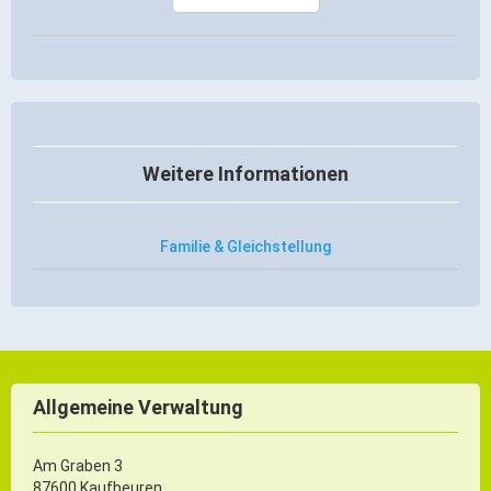
Gründung
Einzelhandel & aktive Innenstadt
Marketing-Kampagne
Tourismus- & Stadtmarketing
Weitere Informationen
Familie & Gleichstellung
Allgemeine Verwaltung
Am Graben 3
87600 Kaufbeuren