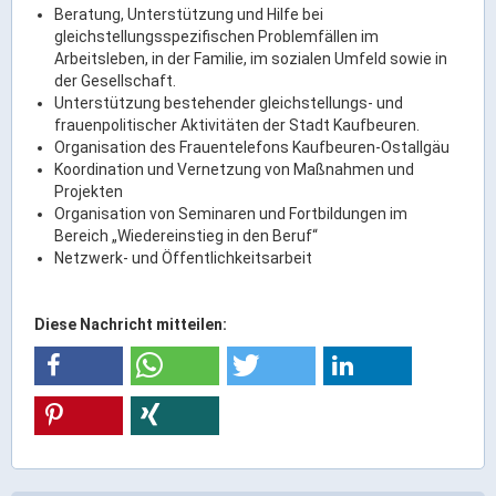
Ortsrecht & Bekanntmachungen
Beratung, Unterstützung und Hilfe bei
gleichstellungsspezifischen Problemfällen im
Bauleitplanung & Stadtentwicklung
Arbeitsleben, in der Familie, im sozialen Umfeld sowie in
Stellenangebote
der Gesellschaft.
Unterstützung bestehender gleichstellungs- und
Haushaltsplan
frauenpolitischer Aktivitäten der Stadt Kaufbeuren.
Wahlen
Organisation des Frauentelefons Kaufbeuren-Ostallgäu
Koordination und Vernetzung von Maßnahmen und
Projekten
Stadt & Freizeit
Organisation von Seminaren und Fortbildungen im
Bereich „Wiedereinstieg in den Beruf“
Netzwerk- und Öffentlichkeitsarbeit
Bildung & Erziehung
Familie & Gleichstellung
Diese Nachricht mitteilen:
Heiraten in Kaufbeuren
Stadtgeschichte & -teile
Freizeiteinrichtungen
Partnerstädte
Veranstaltungsräume
Willkommen in der Altstadt