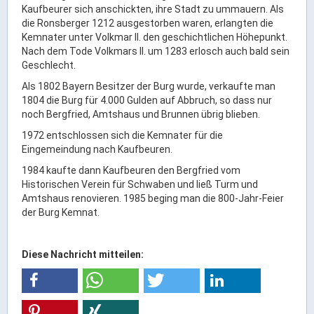
Kaufbeurer sich anschickten, ihre Stadt zu ummauern. Als
ÖPNV
die Ronsberger 1212 ausgestorben waren, erlangten die
Kemnater unter Volkmar II. den geschichtlichen Höhepunkt.
Engagement, Ehrenamt & Vereine
Nach dem Tode Volkmars II. um 1283 erlosch auch bald sein
Gesundheit
Geschlecht.
Integration & Vielfalt
Als 1802 Bayern Besitzer der Burg wurde, verkaufte man
1804 die Burg für 4.000 Gulden auf Abbruch, so dass nur
noch Bergfried, Amtshaus und Brunnen übrig blieben.
Kultur
1972 entschlossen sich die Kemnater für die
Eingemeindung nach Kaufbeuren.
Kulturgenießer
1984 kaufte dann Kaufbeuren den Bergfried vom
Kulturmacher
Historischen Verein für Schwaben und ließ Turm und
Amtshaus renovieren. 1985 beging man die 800-Jahr-Feier
Persönlichkeiten
der Burg Kemnat.
Wirtschaft & Handel
Diese Nachricht mitteilen:
Wirtschaftsstandort
Gewerbegebiete