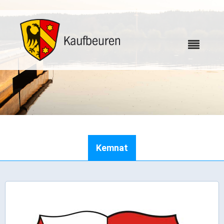
Karriere
Kemnat
Webcams
Bürgerservice
Wo erledige ich was