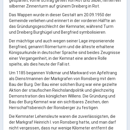
gespalten; vorne schräg geteilt von Rot und Silber, hinten ein
Ortsrecht & Bekanntmachungen
silberner Zinnenturm auf grünem Dreiberg in Rot.
Bauleitplanung & Stadtentwicklung
Das Wappen wurde in dieser Gestalt am 20.09.1950 der
Stellenangebote
Gemeinde verliehen und erinnert in der vorderen Hälfte an
das Gründungsgeschlecht der Kemnater, während Turm
Haushaltsplan
und Dreiberg Burghügel und Bergfried symbolisieren.
Wahlen
Der mächtige und auch wegen seiner Lage imponierende
Bergfried, genannt Römerturm und die älteste erhaltene
Stadt & Freizeit
Königsurkunde in deutscher Sprache sind beides Zeugnisse
einer Vergangenheit, in der Kemnat eine andere Rolle
spielte, als dies heute der Fall ist.
Bildung & Erziehung
Um 1185 begannen Volkmar und Markward von Apfeltrang
Familie & Gleichstellung
als Dienstmannen der Markgrafen von Ronsberg mit dem
Bau der Burg. Der Bau einer solchen Burg war eine gezielte
Heiraten in Kaufbeuren
Aktion der staufischen Reichslandpolitik und gleichzeitig
Stadtgeschichte & -teile
Demonstration des königlichen Willens. Die Gründung und
Bau der Burg Kemnat war ein sichtbares Zeichen, den
Freizeiteinrichtungen
Herrschaftsbereich der Ronsberger zu festigen.
Partnerstädte
Die Kemnater Lehensleute waren die zuverlässigsten, die
Veranstaltungsräume
der Markgraf Heinrich I. von Ronsberg hatte, und man darf
nicht vergessen, dass nur wenige Kilometer entfernt die
Willkommen in der Altstadt