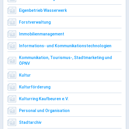
Rathaus Digital
Eigenbetrieb Wasserwerk
Bauflächen & Förderung
Öffnungszeiten / Terminvereinbarung
Forstverwaltung
Kontakt
Immobilienmanagement
Wetter & Unwetter
Informations- und Kommunikationstechnologien
Internet Portale
Kaufbeuren Maps
Kommunikation, Tourismus-, Stadtmarketing und
ÖPNV
Stadtrat & Verwaltung
Kultur
Kulturförderung
Oberbürgermeister
Bürgermeister / Bürgermeisterin
Kulturring Kaufbeuren e.V.
Stadtrat & Sitzungen
Personal und Organisation
Beauftragte des Stadtrats
Abteilungen & Sachgebiete
Stadtarchiv