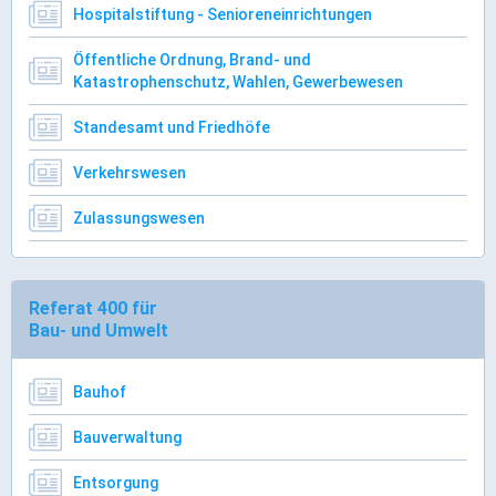
Hospitalstiftung - Senioreneinrichtungen
ÖPNV
Öffentliche Ordnung, Brand- und
Engagement, Ehrenamt & Vereine
Katastrophenschutz, Wahlen, Gewerbewesen
Gesundheit
Standesamt und Friedhöfe
Integration & Vielfalt
Verkehrswesen
Kultur
Zulassungswesen
Kulturgenießer
Kulturmacher
Referat 400 für
Persönlichkeiten
Bau- und Umwelt
Wirtschaft & Handel
Bauhof
Bauverwaltung
Wirtschaftsstandort
Gewerbegebiete
Entsorgung