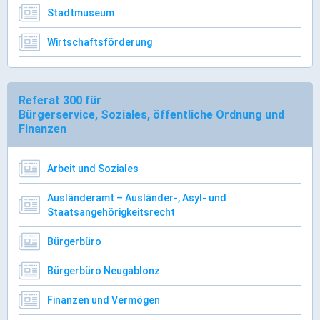
Ortsrecht & Bekanntmachungen
Stadtmuseum
Bauleitplanung & Stadtentwicklung
Wirtschaftsförderung
Stellenangebote
Haushaltsplan
Wahlen
Referat 300 für
Bürgerservice, Soziales, öffentliche Ordnung und
Stadt & Freizeit
Finanzen
Bildung & Erziehung
Arbeit und Soziales
Familie & Gleichstellung
Ausländeramt – Ausländer-, Asyl- und
Heiraten in Kaufbeuren
Staatsangehörigkeitsrecht
Stadtgeschichte & -teile
Bürgerbüro
Freizeiteinrichtungen
Bürgerbüro Neugablonz
Partnerstädte
Veranstaltungsräume
Finanzen und Vermögen
Willkommen in der Altstadt