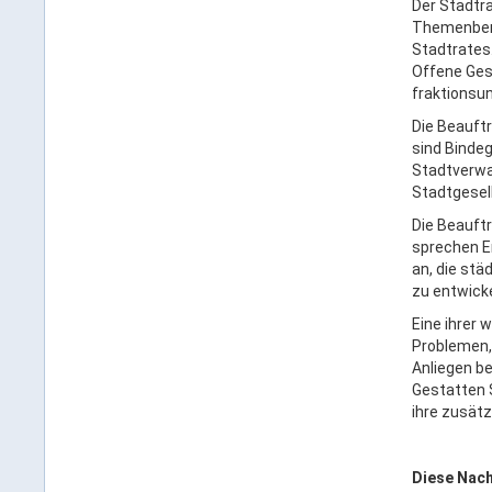
Der Stadtra
Themenbere
Stadtrates.
Offene Gese
fraktionsu
Die Beauft
sind Bindeg
Stadtverwa
Stadtgesel
Die Beauftr
sprechen E
an, die stä
zu entwicke
Eine ihrer 
Problemen,
Anliegen b
Gestatten S
ihre zusätz
Diese Nach