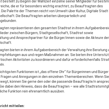
t bestellt zu Beginn der Wahlzeit einzelne seiner Mitglieder für best
iche, die er für besonders wichtig erachtet, zu Beauftragten des
 Die Palette der Themen reicht von Umwelt über Kultur, Digitale Stadt 
llschaft. Die Beauftragten arbeiten überparteilich und
ngebunden.
ragten repräsentieren den gesamten Stadtrat in ihrem Aufgabenbereic
lieder zwischen Bürgern, Stadtgesellschaft, Stadtrat sowie
ltung und Ansprechpartner für die Bürger/innen sowie die Akteure der
lschaft.
agten bieten in ihrem Aufgabenbereich der Verwaltung ihre Beratung 
mpfehlungen aus und regen Maßnahmen an. Sie bieten ihre Unterstü
dtischen Aktivitäten zu koordinieren und dafür erforderlichenfalls Stra
ln.
wichtigsten Funktionen ist „das offene Ohr“ für Bürgerinnen und Bürger
 Fragen und Anregungen in den einzelnen Themenbereichen. Wenn Sie
ewegt, können Sie gerne den oder die passende Beauftragte/n anspre
ie dabei den Hinweis, dass die Beauftragten – wie alle Stadtratsmitgl
liche Funktion rein ehrenamtlich ausüben.
richt mitteilen: