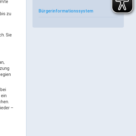
immte
Bürgerinformationssystem
bis zu
h. Sie
an,
tzung
tegien
 bei
 ein
chen.
ieder –