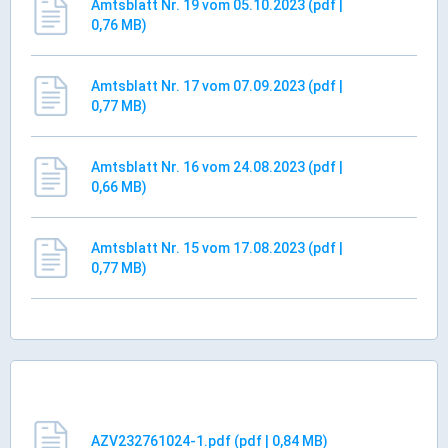
Amtsblatt Nr. 19 vom 05.10.2023 (pdf |
Rathaus Digital
0,76 MB)
Bauflächen & Förderung
Öffnungszeiten / Terminvereinbarung
Amtsblatt Nr. 17 vom 07.09.2023 (pdf |
Kontakt
0,77 MB)
Wetter & Unwetter
Internet Portale
Amtsblatt Nr. 16 vom 24.08.2023 (pdf |
0,66 MB)
Kaufbeuren Maps
Stadtrat & Verwaltung
Amtsblatt Nr. 15 vom 17.08.2023 (pdf |
0,77 MB)
Oberbürgermeister
Bürgermeister / Bürgermeisterin
Stadtrat & Sitzungen
Beauftragte des Stadtrats
Abteilungen & Sachgebiete
AZV232761024-1.pdf (pdf | 0,84 MB)