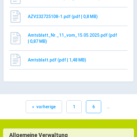
Ortsrecht & Bekanntmachungen
Bauleitplanung & Stadtentwicklung
AZV232725108-1.pdf (pdf | 0,8 MB)
Stellenangebote
Haushaltsplan
Amtsblatt_Nr._11_vom_15.05.2025.pdf (pdf
Wahlen
| 0,87 MB)
Stadt & Freizeit
Amtsblatt.pdf (pdf | 1,48 MB)
Bildung & Erziehung
Familie & Gleichstellung
Heiraten in Kaufbeuren
Stadtgeschichte & -teile
vorherige
1
6
Freizeiteinrichtungen
Partnerstädte
Veranstaltungsräume
Allgemeine Verwaltung
Willkommen in der Altstadt