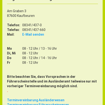
ÖPNV
Am Graben 3
Engagement, Ehrenamt & Vereine
87600 Kaufbeuren
Gesundheit
Telefon:
08341/437-0
Integration & Vielfalt
Telefax:
08341/437-660
Mail:
E-Mail senden
Kultur
Mo
08 - 12 Uhr / 13 - 16 Uhr
Di, Mi
08 - 12 Uhr
Kulturgenießer
Do
08 - 12 Uhr / 14 - 16 Uhr
Kulturmacher
Fr
08 - 12 Uhr
Persönlichkeiten
Bitte beachten Sie, dass Vorsprachen in der
Wirtschaft & Handel
Führerscheinstelle und im Ausländeramt teilweise nur mit
vorheriger Terminvereinbarung möglich sind.
.
Wirtschaftsstandort
Terminvereinbarung Ausländerwesen
Gewerbegebiete
Terminvereinbarung Führerscheinwesen