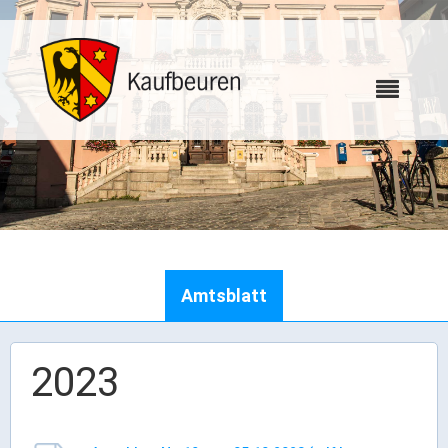
Karriere
Amtsblatt
Webcams
2023
Bürgerservice
Wo erledige ich was