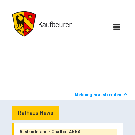
Karriere
Webcams
Meldungen ausblenden
Abfuhrkalender (Rest-, Bio-, Giftmüll)
Bürgerservice
Rathaus News
Abteilungen & Sachgebiete
Wo erledige ich was
Ausländeramt - Chatbot ANNA
Bücherei (Katalog & Benutzerkonto)