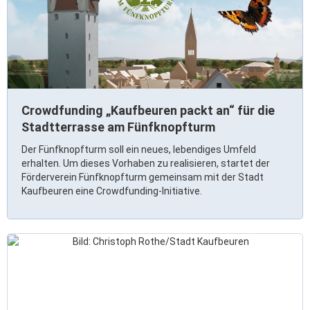
Ortsrecht & Bekanntmachungen
Bauleitplanung & Stadtentwicklung
Stellenangebote
Haushaltsplan
Wahlen
Crowdfunding „Kaufbeuren packt an“ für die
Stadt & Freizeit
Stadtterrasse am Fünfknopfturm
Der Fünfknopfturm soll ein neues, lebendiges Umfeld
erhalten. Um dieses Vorhaben zu realisieren, startet der
Bildung & Erziehung
Förderverein Fünfknopfturm gemeinsam mit der Stadt
Familie & Gleichstellung
Kaufbeuren eine Crowdfunding-Initiative.
Heiraten in Kaufbeuren
Stadtgeschichte & -teile
Freizeiteinrichtungen
Partnerstädte
Veranstaltungsräume
Willkommen in der Altstadt