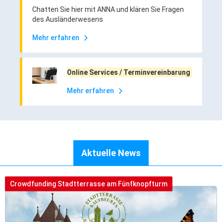
Rathaus Digital
Chatten Sie hier mit ANNA und klären Sie Fragen
des Ausländerwesens
Bauflächen & Förderung
Frei- und Hallenbäder in Kaufbeuren
Gelber Sack
Öffnungszeiten / Terminvereinbarung
Mehr erfahren
KFZ Wunschkennzeichen
Öffnungszeiten
Kontakt
Wetter & Unwetter
Online Services / Terminvereinbarung
Stadtrat & Sitzungen
Terminvergabe online
Internet Portale
Mehr erfahren
Kaufbeuren Maps
Webcams
Wo erledige ich was?
Stadtrat & Verwaltung
Oberbürgermeister
Aktuelle News
Bürgermeister / Bürgermeisterin
Stadtrat & Sitzungen
Crowdfunding Stadtterrasse am Fünfknopfturm
Beauftragte des Stadtrats
Abteilungen & Sachgebiete