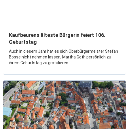
ÖPNV
Engagement, Ehrenamt & Vereine
Gesundheit
Integration & Vielfalt
Kaufbeurens älteste Bürgerin feiert 106.
Geburtstag
Kultur
Auch in diesem Jahr hat es sich Oberbürgermeister Stefan
Bosse nicht nehmen lassen, Martha Goth persönlich zu
ihrem Geburtstag zu gratulieren.
Kulturgenießer
Kulturmacher
Persönlichkeiten
Wirtschaft & Handel
Wirtschaftsstandort
Gewerbegebiete